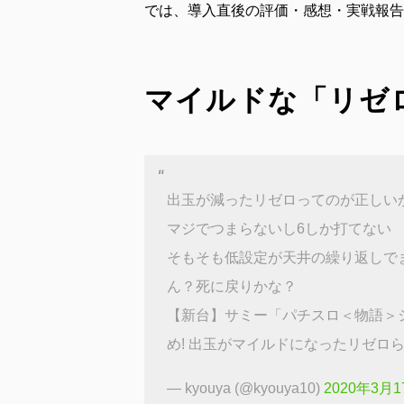
では、導入直後の評価・感想・実戦報告
マイルドな「リゼ
出玉が減ったリゼロってのが正しい
マジでつまらないし6しか打てない
そもそも低設定が天井の繰り返しで
ん？死に戻りかな？
【新台】サミー「パチスロ＜物語＞
め! 出玉がマイルドになったリゼロ
— kyouya (@kyouya10)
2020年3月1