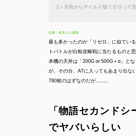
2ヶ月前からマイルド版リゼロって
出典：鈴木さん速報
最も多かったのが「リゼロ」に似ている
トバトルが白鯨攻略戦に当たるものと思
本機の天井は「200G or 500G＋α
が、その分、ATに入ってもあまり出な
780枚のはずなのだが……。
「物語セカンドシ
でヤバいらしい