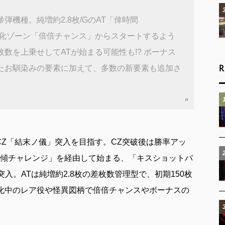
機種。純増約2.8枚/GのAT「倖時間
は、特化ゾーン「倍倍チャンス」からスタートするよう
数を上乗せしてATが始まる可能性も!? ボーナス
たお馴染みの要素に加えて、多数の新要素も追加さ
CZ「結末ノ儀」突入を目指す。CZ突破後は勝率アッ
傾チャレンジ」を経由して始まる、「キスショットバ
入。ATは純増約2.8枚の差枚数管理型で、初期150枚
化中のレア役や怪異図柄で倍倍チャンスやボーナスの