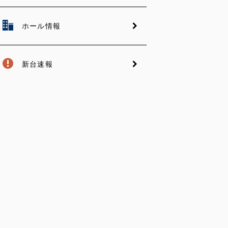
ホール情報
新台速報