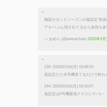
物語セカンドシーズンの低設定 投
アキバ ぶん回されてるから金持ち
— あめら (@amerachan)
2020年3月
236: 2020/03/16(月) 18:08:54
低設定だと信号機見てるだけで終わ
244: 2020/03/16(月) 18:20:07
低設定は6号機最強クラスにヤバい