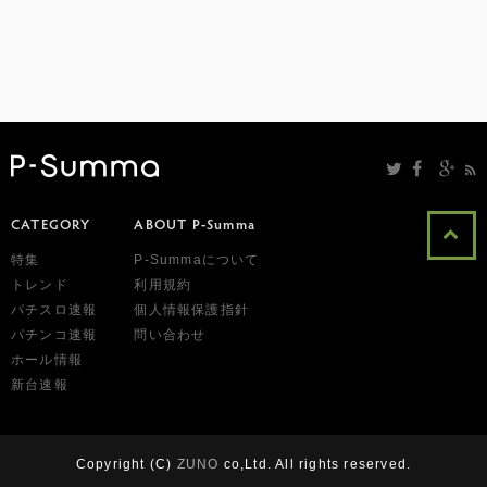
CATEGORY
ABOUT P-Summa
特集
P-Summaについて
トレンド
利用規約
パチスロ速報
個人情報保護指針
パチンコ速報
問い合わせ
ホール情報
新台速報
Copyright (C)
ZUNO
co,Ltd. All rights reserved.