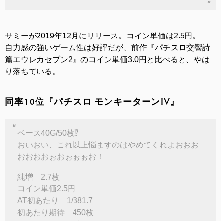
サミーが2019年12月にリリース。コイン単価は2.5円。
自力感の強いゲーム性は好評だが、前作『パチスロ交響詩
篇エウレカセブン2』のコイン単価3.0円と比べると、やは
り落ちている。
同率10位『パチスロ モンキーターンIV』
ベース40G/50枚⁉︎
おいおい、これ以上悩ますのはやめてくれよおおお
おおおおぉおぉぉぉお！
純増 2.7枚
コイン単価2.5円
AT初あたり 1/381.7
初あたり期待 450枚