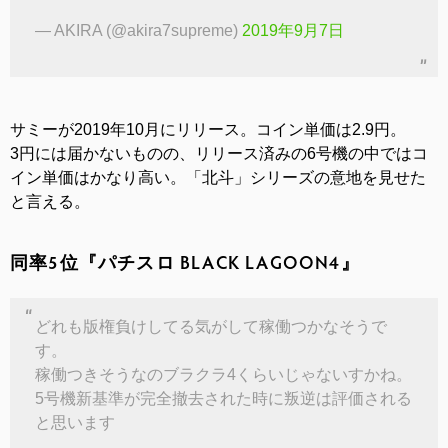
— AKIRA (@akira7supreme)
2019年9月7日
サミーが2019年10月にリリース。コイン単価は2.9円。
3円には届かないものの、リリース済みの6号機の中ではコ
イン単価はかなり高い。「北斗」シリーズの意地を見せた
と言える。
同率5位『パチスロ BLACK LAGOON4』
どれも版権負けしてる気がして稼働つかなそうで
す。
稼働つきそうなのブラクラ4くらいじゃないすかね。
5号機新基準が完全撤去された時に叛逆は評価される
と思います