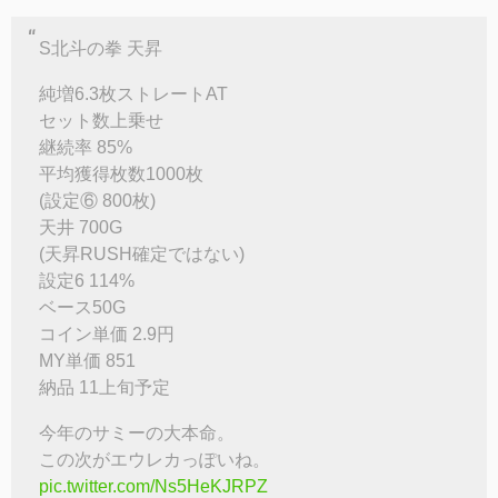
S北斗の拳 天昇
純増6.3枚ストレートAT
セット数上乗せ
継続率 85%
平均獲得枚数1000枚
(設定⑥ 800枚)
天井 700G
(天昇RUSH確定ではない)
設定6 114%
ベース50G
コイン単価 2.9円
MY単価 851
納品 11上旬予定
今年のサミーの大本命。
この次がエウレカっぽいね。
pic.twitter.com/Ns5HeKJRPZ