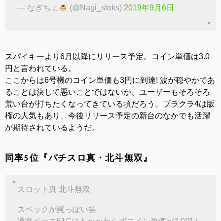
— なぎちょ
(@Nagi_sloks)
2019年9月6日
スパイキーより6月以降にリリース予定。コイン単価は3.0
円と言われている。
ここからは6号機のコイン単価も3円に到達! 波が穏やかであ
ることは決して悪いことではないが、ユーザーもそろそろ
荒い台が打ちたくなってきている頃だろう。ブラクラ4は版
権の人気もあり、今後リリース予定の新台のなかでも活躍
が期待されているようだ。
同率5位『パチスロ真・北斗無双』
スロット真 北斗無双
スペックが罠っぽい笑