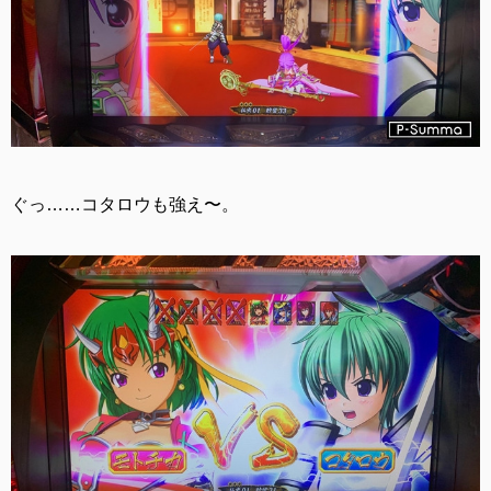
ぐっ……コタロウも強え〜。