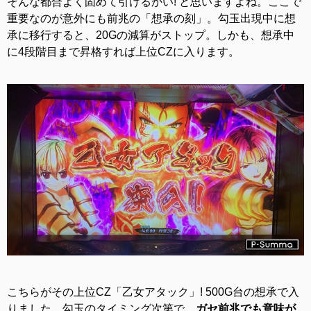
そんな都合よく固めて引けるかい! と思いますよね。ここで
重要なのが意外にも前兆の「想承の刻」。勾玉出現中に想
承に移行すると、20Gの減算がストップ。しかも、想承中
に4段階目まで昇格すれば上位CZに入ります。
こちらがその上位CZ「乙女アタック」! 500G台の想承で入
りました。勾玉のタイミング次第で、
ガセ前兆でも意味が