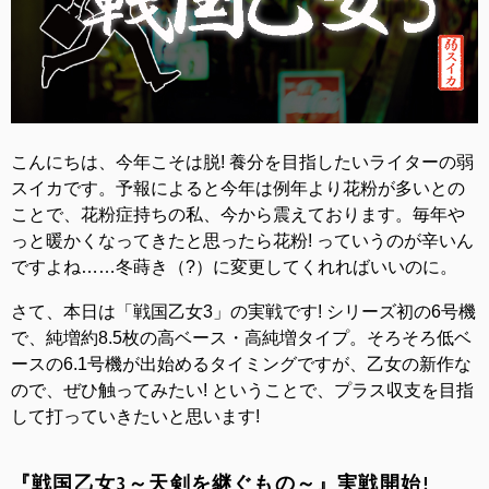
こんにちは、今年こそは脱! 養分を目指したいライターの弱
スイカです。予報によると今年は例年より花粉が多いとの
ことで、花粉症持ちの私、今から震えております。毎年や
っと暖かくなってきたと思ったら花粉! っていうのが辛いん
ですよね……冬蒔き（?）に変更してくれればいいのに。
さて、本日は「戦国乙女3」の実戦です! シリーズ初の6号機
で、純増約8.5枚の高ベース・高純増タイプ。そろそろ低ベ
ースの6.1号機が出始めるタイミングですが、乙女の新作な
ので、ぜひ触ってみたい! ということで、プラス収支を目指
して打っていきたいと思います!
『戦国乙女3～天剣を継ぐもの～』実戦開始!