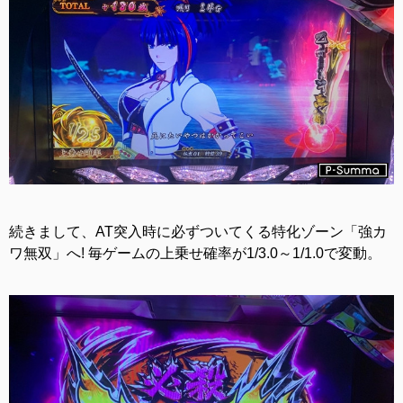
続きまして、AT突入時に必ずついてくる特化ゾーン「強カ
ワ無双」へ! 毎ゲームの上乗せ確率が1/3.0～1/1.0で変動。