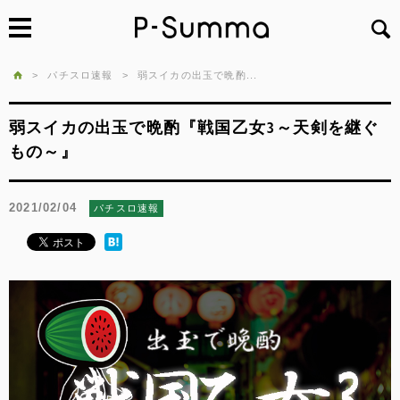
>
パチスロ速報
>
弱スイカの出玉で晩酌...
弱スイカの出玉で晩酌『戦国乙女3～天剣を継ぐ
もの～』
2021/02/04
パチスロ速報