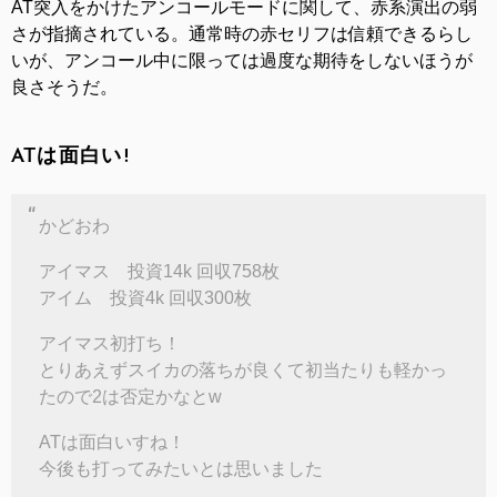
AT突入をかけたアンコールモードに関して、赤系演出の弱
さが指摘されている。通常時の赤セリフは信頼できるらし
いが、アンコール中に限っては過度な期待をしないほうが
良さそうだ。
ATは面白い!
かどおわ
アイマス 投資14k 回収758枚
アイム 投資4k 回収300枚
アイマス初打ち！
とりあえずスイカの落ちが良くて初当たりも軽かっ
たので2は否定かなとw
ATは面白いすね！
今後も打ってみたいとは思いました