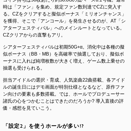
時は「ファン」を集め、規定ファン数到達でCZに突入す
る。CZをクリアすると擬似ボーナス「ミリオンチャンス」
を獲得、そこで「アンコール」を発生させるのが、AT「シ
アターフェスティバル」へのメインルートとなっている。
CZクリアからの直撃もアリ。
シアターフェスティバルは初期50G+α。消化中は各種の擬
似ボーナス（BB・MB）を高確率で抽選しており、擬似ボ
ーナスに入れば純増枚数が大きく増え、ゲーム数上乗せの
抽選も受けられる。
担当アイドルの選択・育成、人気楽曲22曲搭載、各アイド
ルの誕生日にはデモ画面が特別仕様となるなど、原作ファ
ン向けの要素も多数搭載。では、ホールでプロデューサー
諸氏の心をつかむことはできたのだろうか? 導入直後の評
価・感想を見ていこう。
「設定2」を使うホールが多い!?