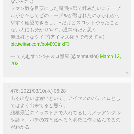
ないんだよ
ファン数を目安にした周期抽選で絆みたいにテーブ
ルが存在してどのテーブルが選ばれたのかがわかり
やすく確認できるし、Pだけどスロットやったこと
ない人にも分かりやすい通常時だと思う
俺は好きなタイプ(アイマス抜きで考えても)
pic.twitter.com/boMXCtnkF3
— てんむすのパチスロ部屋 (@tenmuslot)
March 12,
2021
476: 2021/03/10(水) 06:28
出る出ないは置いといて、アイマスのパチスロとし
てはよく出来てると思う。
結構最近のイラストまで入れてるしカメラアングル
や諸々、パチの方と比べると明確に作り込んでるの
がわかる。