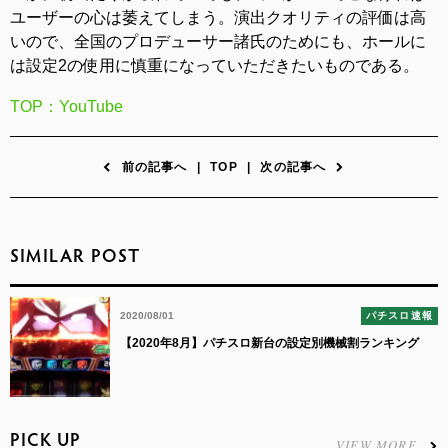
ユーザーの心は萎えてしまう。演出クオリティの評価は高
いので、全国のプロデューサー諸氏のためにも、ホールに
は設定2の使用に慎重になっていただきたいものである。
TOP：YouTube
前の記事へ
|
TOP
|
次の記事へ
SIMILAR POST
2020/08/01
パチスロ速報
【2020年8月】パチスロ新台の設定別機械割ランキング
PICK UP
VIEW MORE