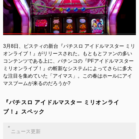
3月8日、ビスティの新台『パチスロ アイドルマスター ミリ
オンライブ！』がリリースされた。もともとファンの多い
コンテンツである上に、パチンコの『PFアイドルマスター
ミリオンライブ！』の斬新なシステムによってさらに多大
な注目を集めていた「アイマス」。この春はホールにアイ
マスブームが来るのだろうか?
『パチスロ アイドルマスター ミリオンライ
ブ！』スペック
ニュース更新