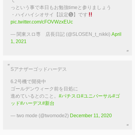
て
っという事で本日もお勉強timeと参りましょう
・ハイハイシオサイ【設定❺】です
pic.twitter.com/cFOVWzxEUc
— 関東スロ専 店長日記 (@SLOSEN_t_nikki)
April
1, 2021
Sアナザーゴッドハーデス
6.2号機で開発中
ゴールデンウィーク前を目処に
進めているとのこと。
#パチスロ
#ユニバーサル
#ゴ
ッド
#ハーデス
#新台
— two mode (@twomode2)
December 11, 2020