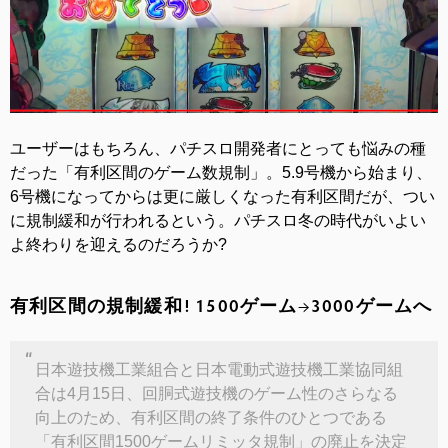
ユーザーはもちろん、パチスロ開発者にとっても悩みの種
だった「有利区間のゲーム数規制」。5.9号機から始まり、
6号機になってからは更に厳しくなった有利区間だが、つい
に規制緩和が行われるという。パチスロ冬の時代がいよい
よ終わりを迎えるのだろうか?
有利区間の規制緩和! 1500ゲーム→3000ゲームへ
日本遊技機工業組合と日本電動式遊技機工業協同組
合は4月15日、回胴式遊技機のゲーム性のさらなる
向上のため、有利区間の終了条件のひとつである
「有利区間1500ゲームリミッタ規制」の廃止を決定