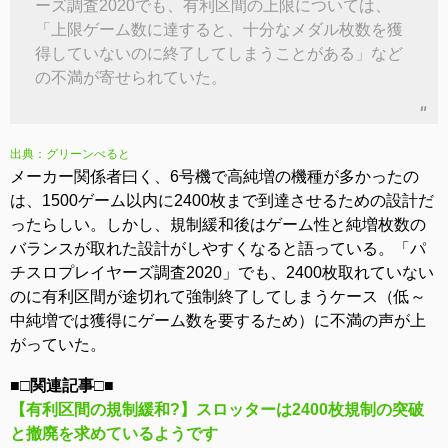
ーズ調査2020でも、有利区間の上限については、
「上限ゲーム数に達すると、十分なメダル枚数を獲
得していないのに終了してしまうことがある」など
の不満が寄せられていた。
出典：グリーンべると
メーカー関係者曰く、6号機で高純増の機種が多かったの
は、1500ゲーム以内に2400枚まで到達させるための設計だ
ったらしい。しかし、規制緩和後はゲーム性と純増枚数の
バランスが取れた設計がしやすくなると語っている。「パ
チスロプレイヤーズ調査2020」でも、2400枚取れていない
のに有利区間が途切れて強制終了してしまうケース（低～
中純増では獲得にゲーム数を要するため）に不満の声が上
がっていた。
■□関連記事□■
【有利区間の規制緩和?】スロッターは2400枚規制の突破
と撤廃を求めているようです