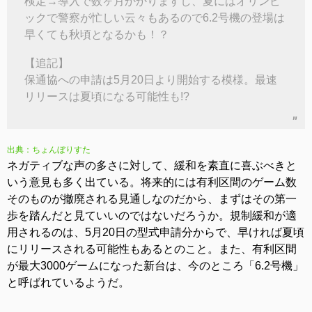
検定→導入で数ヶ月かかりますし、夏にはオリンピ
ックで警察が忙しい云々もあるので6.2号機の登場は
早くても秋頃となるかも！？
【追記】
保通協への申請は5月20日より開始する模様。最速
リリースは夏頃になる可能性も!?
出典：ちょんぼりすた
ネガティブな声の多さに対して、緩和を素直に喜ぶべきと
いう意見も多く出ている。将来的には有利区間のゲーム数
そのものが撤廃される見通しなのだから、まずはその第一
歩を踏んだと見ていいのではないだろうか。規制緩和が適
用されるのは、5月20日の型式申請分からで、早ければ夏頃
にリリースされる可能性もあるとのこと。また、有利区間
が最大3000ゲームになった新台は、今のところ「6.2号機」
と呼ばれているようだ。