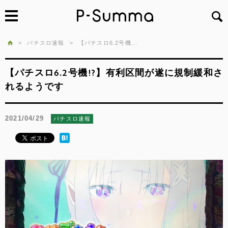
>
パチスロ速報
>
【パチスロ6.2号機...
【パチスロ6.2号機!?】有利区間が遂に規制緩和さ
れるようです
2021/04/29
パチスロ速報