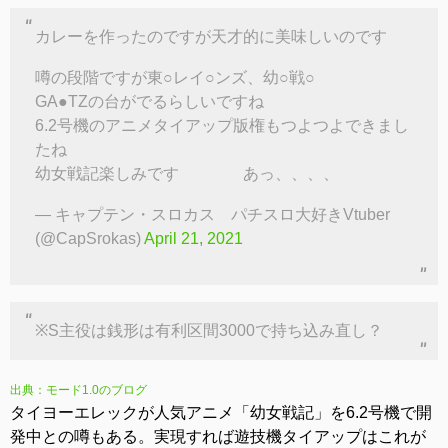
カレーを作ったのですが天才的に美味しいのです
噂の段階ですが東○レイ○ンズ、幼○戦○
GA●TZの台がでるらしいですね
6.2号機のアニメタイアップ版権もつよつよできまし
たね
幼女戦記楽しみです あっ、、、、
— キャプテン・スロカス パチスロ大好きVtuber
(@CapSrokas)
April 21, 2021
※S主役は銭形は有利区間3000で持ち込み直し？
出典：モード1.0のブログ
タイヨーエレックが人気アニメ「幼女戦記」を6.2号機で開
発中との噂もある。実現すれば遊技機タイアップはこれが