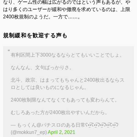
なり、ゲーム性の幅は広がるのではという声もあるが、や
はり多くのユーザーが緩和や撤廃を求めているのは、上限
2400枚規制のようだ。一方で……。
規制緩和を歓迎する声も
有利区間上下3000なるならとてもいいことでしょ。
なんなん、文句ばっかりさ。
北斗、政宗、はまってもちゃんと2400枚出るならス
ロとしては良いものになるじゃん。
2400枚制限なんてなくてもあっても変わらんて。
むしろあった方が2400枚出やすいんだから。
— もっくん@パチスロのある日常ʕ•̫͡•ʕ•̫͡•ʔ•̫͡•ʔ•̫͡•ʕ•̫͡•ʔ
(@mokkun7_ep)
April 2, 2021