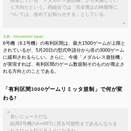
推進している「メダルレス遊技機」から実施してい
く方向だという。両組合では「完全廃止の時期等に
ついては、改めてお知らせする」としている。
出典：Amusement Japan
6号機（6.1号機）の有利区間は、最大1500ゲームが上限と
されているが、5月20日の型式申請分から倍の3000ゲーム
に緩和されるらしい。さらに、今後「メダルレス遊技機」
が実現すれば、有利区間のゲーム数規制そのものが廃止さ
れる方向とのことである。
「有利区間3000ゲームリミッタ規制」で何が変
わる?
良いニュースだな
結局5号機のA+ARTに戻る可能性まであるんならま
たスロット打てるようになるな