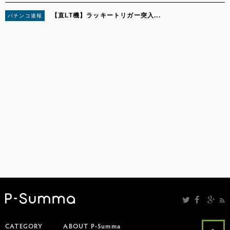
【直LT機】ラッキートリガー突入...
パチンコ速報
5
CATEGORY
ABOUT P-Summa