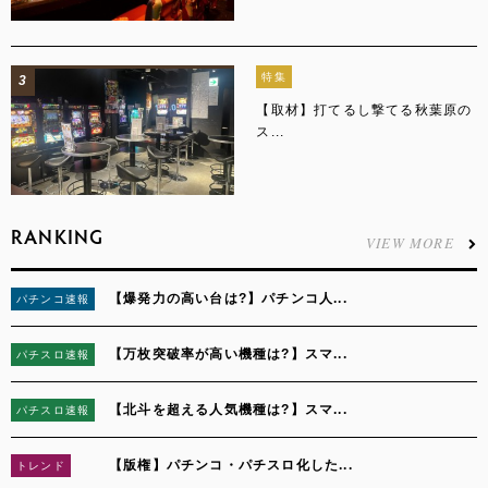
特集
3
【取材】打てるし撃てる秋葉原の
ス...
RANKING
VIEW MORE
【爆発力の高い台は?】パチンコ人...
パチンコ速報
1
【万枚突破率が高い機種は?】スマ...
パチスロ速報
2
【北斗を超える人気機種は?】スマ...
パチスロ速報
3
【版権】パチンコ・パチスロ化した...
トレンド
4