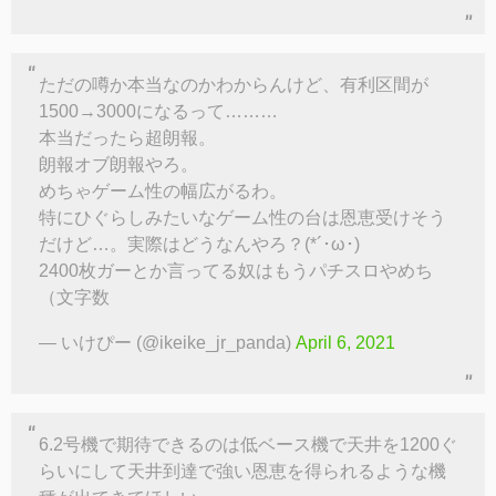
ただの噂か本当なのかわからんけど、有利区間が
1500→3000になるって………
本当だったら超朗報。
朗報オブ朗報やろ。
めちゃゲーム性の幅広がるわ。
特にひぐらしみたいなゲーム性の台は恩恵受けそう
だけど…。実際はどうなんやろ？(*´･ω･)
2400枚ガーとか言ってる奴はもうパチスロやめち
（文字数
— いけぴー (@ikeike_jr_panda)
April 6, 2021
6.2号機で期待できるのは低ベース機で天井を1200ぐ
らいにして天井到達で強い恩恵を得られるような機