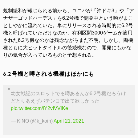
規制緩和が報じられる前から、ユニバが「沖ドキ3」や「ア
ナザーゴッドハーデス」を6.2号機で開発中という噂がまこ
としやかに流れていた。単にリリースされる時期的に6.2号
機と呼ばれていただけなのか、有利区間3000ゲームが適用
された6.2号機なのかは残念ながらまだ不明。しかし、両機
種ともに大ヒットタイトルの後続機なので、開発にもかな
りの気合が入っているものと予想される。
6.2号機と噂される機種はほかにも
幼女戦記のスロットでる噂あるんか6.2号機だろうけ
どとりあえずパチンコで出て欲しかった
pic.twitter.com/iY2vIVVlKe
— KINO (@k_koin)
April 21, 2021