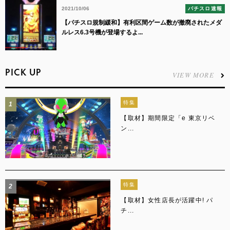
2021/10/06
パチスロ速報
【パチスロ規制緩和】有利区間ゲーム数が撤廃されたメダ
ルレス6.3号機が登場するよ...
PICK UP
VIEW MORE
特集
1
【取材】期間限定「e 東京リベ
ン...
特集
2
【取材】女性店長が活躍中! パ
チ...