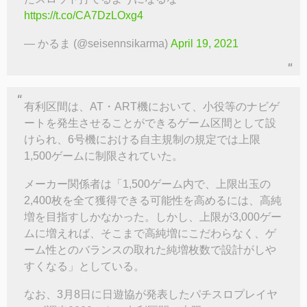
https://t.co/CA7DzLOxg4
— かるま (@seisennsikarma)
April 19, 2021
有利区間は、AT・ART機において、小役等のナビゲ
ートを発生させることができるゲーム区間として設
けられ、6号機における自主規制の規定では上限
1,500ゲームに制限されていた。
メーカー関係者は「1,500ゲーム内で、上限出玉の
2,400枚を全て獲得できる可能性を高めるには、高純
増を目指すしかなかった。しかし、上限が3,000ゲー
ムに増えれば、そこまで高純増にこだわらなく、ゲ
ーム性とのバランスの取れた純増枚数で設計がしや
すくなる」としている。
なお、3月8日に日遊協が発表したパチスロプレイヤ