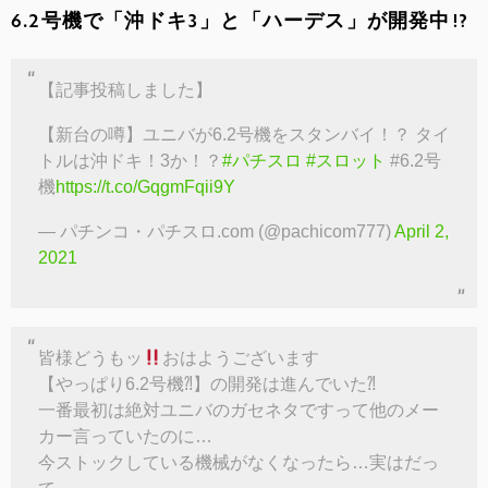
6.2号機で「沖ドキ3」と「ハーデス」が開発中!?
【記事投稿しました】
【新台の噂】ユニバが6.2号機をスタンバイ！？ タイ
トルは沖ドキ！3か！？
#パチスロ
#スロット
#6.2号
機
https://t.co/GqgmFqii9Y
— パチンコ・パチスロ.com (@pachicom777)
April 2,
2021
皆様どうもッ
おはようございます
【やっぱり6.2号機⁈】の開発は進んでいた⁈
一番最初は絶対ユニバのガセネタですって他のメー
カー言っていたのに…
今ストックしている機械がなくなったら…実はだっ