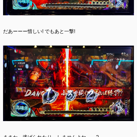
だあーーー惜しい! でもあと一撃!