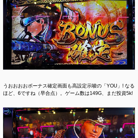
うおおおおボーナス確定画面も高設定示唆の「YOU」! なる
ほど、6ですね（早合点）。ゲーム数は149G、まだ投資5k!