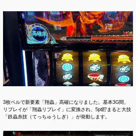
3枚ベルで新要素「翔蟲」高確になりました。基本3G間、
リプレイが「翔蟲リプレイ」に変換され、5pt貯まると大技
「鉄蟲糸技（てっちゅうしぎ）」が発動します。