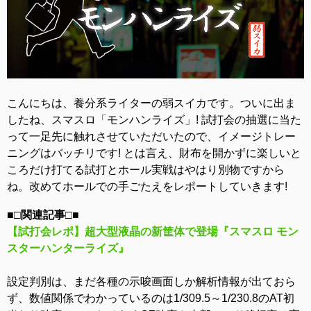
こんにちは、養分系ライターの弱スイカです。ついに出ま
したね、スマスロ「モンハンライズ」! 試打会の抽選に当た
って一足先に触れさせていただいたので、イメージトレー
ニングはバッチリです! とは言え、財布を開かずに楽しいと
ころだけ打てる試打とホール実戦はやはり別物ですから
ね。改めてホールでの手ごたえをレポートしていきます!
■□関連記事□■
【試打会レポ】超大型液晶の新筐体で登場『スマスロ モン
スターハンターライズ』
設定判別は、まだ各種の示唆画面しか解析情報が出ておら
ず、数値関係でわかっているのは1/309.5～1/230.8のAT初