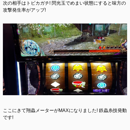
次の相手はトビカガチ! 閃光玉でめまい状態にすると味方の
攻撃発生率がアップ!
ここにきて翔蟲メーターがMAXになりました! 鉄蟲糸技発動
です!