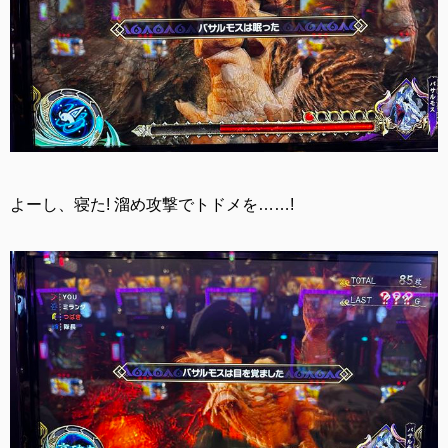
よーし、寝た! 溜め攻撃でトドメを……!