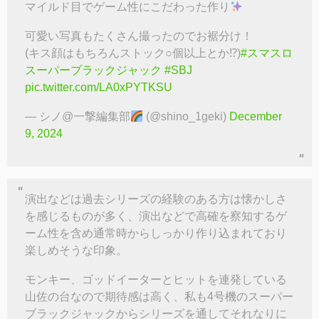
マイルド目でゲーム性にこだわった作り
可愛い写真もたくさん撮ったのでお裾分け！
(キス顔はもちろんストック○個以上とか⁉︎)
#スマスロ
スーパーブラックジャック
#SBJ
pic.twitter.com/LA0xPYTKSU
— シノ@一撃編集部
(@shino_1geki)
December
9, 2024
演出などは過去シリーズの経験のある方は懐かしさ
を感じるものが多く、演出などで高確を察知するゲ
ーム性を含め通常時からしっかり作り込まれており
楽しめそうな印象。
モンキー、ゴッドイーターとヒットを連発している
山佐の台なので期待感は高く、私も4号機のスーパー
ブラックジャックからシリーズを通してそれなりに