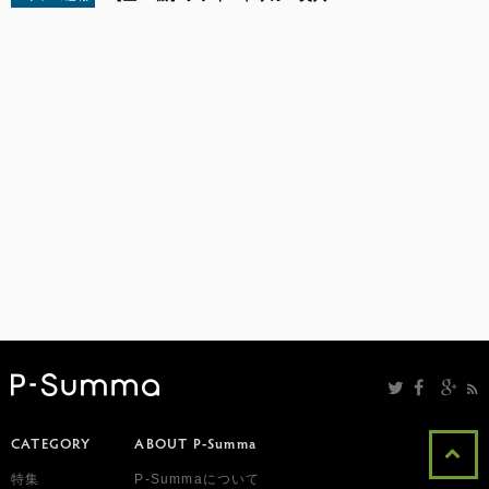
5
CATEGORY
ABOUT P-Summa
特集
P-Summaについて