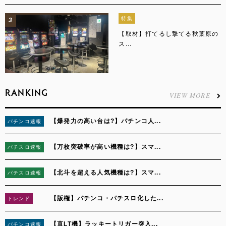
特集
3
【取材】打てるし撃てる秋葉原の
ス...
RANKING
VIEW MORE
【爆発力の高い台は?】パチンコ人...
パチンコ速報
1
【万枚突破率が高い機種は?】スマ...
パチスロ速報
2
【北斗を超える人気機種は?】スマ...
パチスロ速報
3
【版権】パチンコ・パチスロ化した...
トレンド
4
【直LT機】ラッキートリガー突入...
パチンコ速報