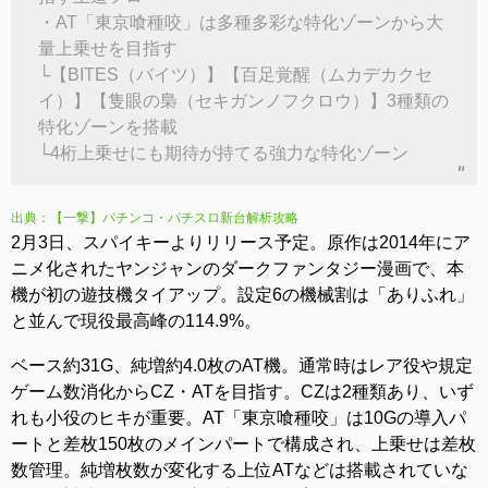
・AT「東京喰種咬」は多種多彩な特化ゾーンから大
量上乗せを目指す
└【BITES（バイツ）】【百足覚醒（ムカデカクセ
イ）】【隻眼の梟（セキガンノフクロウ）】3種類の
特化ゾーンを搭載
└4桁上乗せにも期待が持てる強力な特化ゾーン
出典：【一撃】パチンコ・パチスロ新台解析攻略
2月3日、スパイキーよりリリース予定。原作は2014年にア
ニメ化されたヤンジャンのダークファンタジー漫画で、本
機が初の遊技機タイアップ。設定6の機械割は「ありふれ」
と並んで現役最高峰の114.9%。
ベース約31G、純増約4.0枚のAT機。通常時はレア役や規定
ゲーム数消化からCZ・ATを目指す。CZは2種類あり、いず
れも小役のヒキが重要。AT「東京喰種咬」は10Gの導入パ
ートと差枚150枚のメインパートで構成され、上乗せは差枚
数管理。純増枚数が変化する上位ATなどは搭載されていな