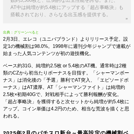
数約3,500枚と、圧倒的な出玉性能を誇る。また、
AT中は純増が約5.4枚にアップする「超占事略決」も
搭載されており、さらなる出玉感を提供する。
出典：グリーンべると
2月3日、エレコ（ユニバブランド）よりリリース予定。設
定1の機械割は98.0%。1998年に週刊少年ジャンプで連載が
始まった人気コンテンツが初の遊技機化。
ベース約31G、純増約2.5枚 or 5.4枚のAT機。通常時は2種
類のCZから初当たりボーナスを目指す。「シャーマンボー
ナス」は消化後の「予選」勝利でAT突入、「エピソードボ
ーナス」はAT濃厚。AT「シャーマンファイト」は純増約
2.5枚×初期40Gで、対戦相手によって勝利報酬が変化。
「超占事略決」を獲得すると次セットから純増が約5.4枚に
アップ。コイン単価は4.2円のため、相当な荒波を描くと思
われる。
2025年2月のパチスロ新台～最高設定の機械割ベ