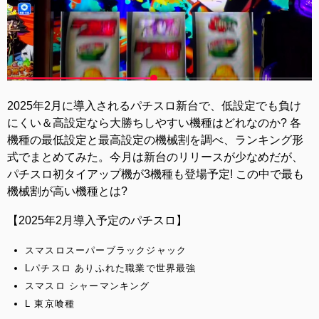
2025年2月に導入されるパチスロ新台で、低設定でも負け
にくい＆高設定なら大勝ちしやすい機種はどれなのか? 各
機種の最低設定と最高設定の機械割を調べ、ランキング形
式でまとめてみた。今月は新台のリリースが少なめだが、
パチスロ初タイアップ機が3機種も登場予定! この中で最も
機械割が高い機種とは?
【2025年2月導入予定のパチスロ】
スマスロスーパーブラックジャック
Lパチスロ ありふれた職業で世界最強
スマスロ シャーマンキング
L 東京喰種