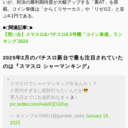
いが、対決の勝利期待度が大幅アップする「裏AT」を搭
載。コイン単価は「からくりサーカス」や「リゼロ2」と並
ぶ4.1円である。
■□関連記事□■
【荒い台】スマスロ&パチスロ6.5号機「コイン単価」ラン
キング 2024
2025年2月のパチスロ新台で最も注目されていた
のは『スマスロ シャーマンキング』
スマスロでシャーマンキング出るんか！？
ド世代すぎるし絶対打ちたいんだが
導入日までにお金貯めなきゃ
‍♂️
pic.twitter.com/Aab9QDG0xp
— ギャンブルTAIKI (@gamble_taiki)
January 16,
2025