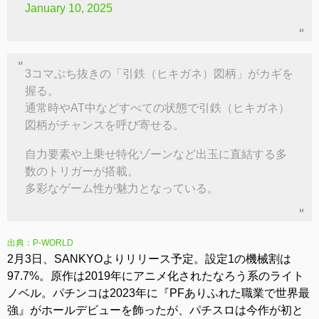
January 10, 2025
3コマぶち抜きの「引鉄（ヒキガネ）図柄」がカギを
握る。
通常時やAT中などすべての状態で引鉄（ヒキガネ）
図柄がチャンスを呼び寄せる。
自力要素や上乗せ特化ゾーンなど出玉に直結する多
数のトリガーが搭載。
多彩なゲーム性が魅力となっている。
出典：P-WORLD
2月3日、SANKYOよりリリース予定。設定1の機械割は
97.7%。原作は2019年にアニメ化されたなろう系のライト
ノベル。パチンコは2023年に『PFありふれた職業で世界最
強』がホールデビューを飾ったが、パチスロは今作が初と