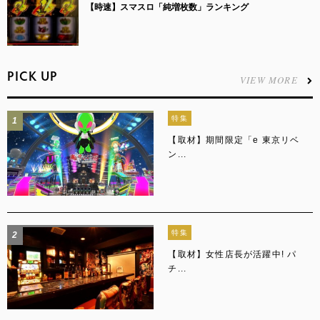
【時速】スマスロ「純増枚数」ランキング
PICK UP
VIEW MORE
特集
1
【取材】期間限定「e 東京リベ
ン...
特集
2
【取材】女性店長が活躍中! パ
チ...