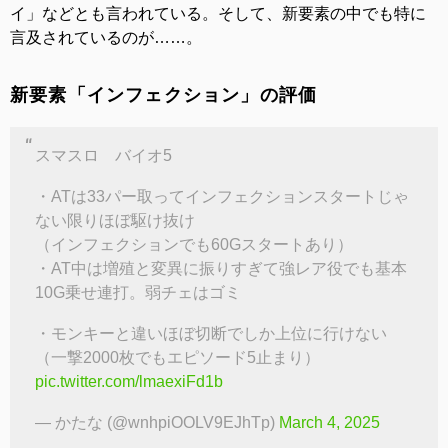
イ」などとも言われている。そして、新要素の中でも特に
言及されているのが……。
新要素「インフェクション」の評価
スマスロ バイオ5
・ATは33パー取ってインフェクションスタートじゃ
ない限りほぼ駆け抜け
（インフェクションでも60Gスタートあり）
・AT中は増殖と変異に振りすぎて強レア役でも基本
10G乗せ連打。弱チェはゴミ
・モンキーと違いほぼ切断でしか上位に行けない
（一撃2000枚でもエピソード5止まり）
pic.twitter.com/lmaexiFd1b
— かたな (@wnhpiOOLV9EJhTp)
March 4, 2025