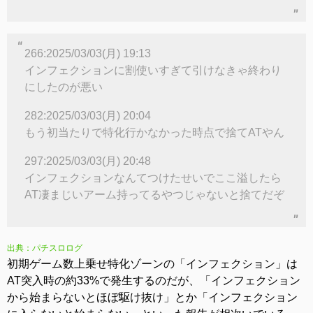
266:2025/03/03(月) 19:13
インフェクションに割使いすぎて引けなきゃ終わり
にしたのが悪い
282:2025/03/03(月) 20:04
もう初当たりで特化行かなかった時点で捨てATやん
297:2025/03/03(月) 20:48
インフェクションなんてつけたせいでここ溢したら
AT凄まじいアーム持ってるやつじゃないと捨てだぞ
出典：パチスロログ
初期ゲーム数上乗せ特化ゾーンの「インフェクション」は
AT突入時の約33%で発生するのだが、「インフェクション
から始まらないとほぼ駆け抜け」とか「インフェクション