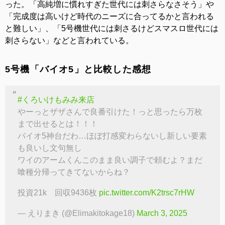
った。「高純増に慣れすぎた世代には刺さらなさそう」や
「完成度は高いけど時代のニーズに合ってるかと言われる
と難しい」、「5号機世代には刺さるけどスマスロ世代には
刺さらない」などと言われている。
5号機「バイオ5」と比較した感想
#くろいけもみみ来店
やーっとザザさんで良番引けた！っと思ったら万枚
まで出せるとは！！！
バイオ5神台だわ…ほぼ打感変わらないし新しい要素
も良いし文句無し
ワイのアームくんこのまま良い調子で頼むよ？まだ
喰種分帰ってきてないからね？
投資21k 回収9436枚
pic.twitter.com/K2trsc7rHW
— えりまき (@Elimakitokage18)
March 3, 2025