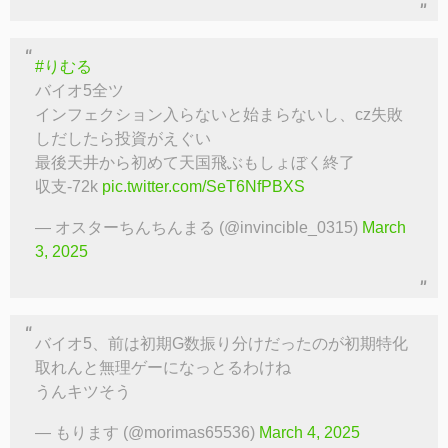
#りむる
バイオ5全ツ
インフェクション入らないと始まらないし、cz失敗
しだしたら投資がえぐい
最後天井から初めて天国飛ぶもしょぼく終了
収支-72k
pic.twitter.com/SeT6NfPBXS
— オスターちんちんまる (@invincible_0315)
March
3, 2025
バイオ5、前は初期G数振り分けだったのが初期特化
取れんと無理ゲーになっとるわけね
うんキツそう
— もります (@morimas65536)
March 4, 2025