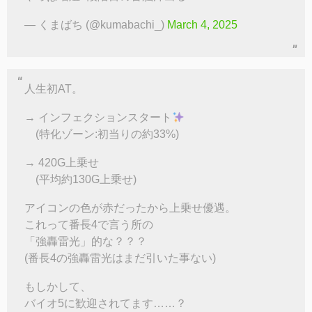
— くまばち (@kumabachi_)
March 4, 2025
人生初AT。
→ インフェクションスタート
(特化ゾーン:初当りの約33%)
→ 420G上乗せ
(平均約130G上乗せ)
アイコンの色が赤だったから上乗せ優遇。
これって番長4で言う所の
「強轟雷光」的な？？？
(番長4の強轟雷光はまだ引いた事ない)
もしかして、
バイオ5に歓迎されてます……？