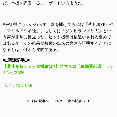
ど、本機を評価するユーザーもいるようだ。
A+AT機にもかかわらず、蓋を開けてみれば「劣化喰種」や
「マイルドな喰種」、もしくは「ゾンビランドサガ」とい
う声が非常に目立った。ヒット機種は後追いされる定めで
はあるが、その結果が喰種の出来の良さを証明することに
なるとは、何とも皮肉である。
■□関連記事□■
【北斗を超える人気機種は?】スマスロ「稼働貢献週」ラン
キング2026
TOP：YouTube
前の記事へ
|
TOP
|
次の記事へ