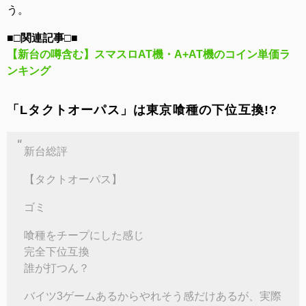
う。
■□関連記事□■
【新台の噂含む】スマスロAT機・A+AT機のコイン単価ラ
ンキング
「Lタクトオーパス」は東京喰種の下位互換!?
新台総評
【タクトオーパス】
ゴミ
喰種をチープにした感じ
完全下位互換
誰が打つん？
バイツ3ゲームあるからやれそう感だけあるが、実際