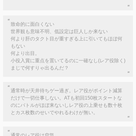
致命的に面白くない
世界観も意味不明、低設定は巨人しか来ない
何より肝のタクト目が重すぎる上に引いてもほぼ何
もない
何より出目。
小役入賞に重点を置いてるのに一確なし(レア役除く)
まじで何すりゃ出るんだ？
通常時が天井待ちゲー過ぎ。レア役がポイント減算
だけで一切仕事しない。ATも初回150枚スタートな
のにバトルがほぼ来ないしレア役の上乗せも数十枚
とカス枚数のせいでやれるわけが無い。
通常のレア役は空気。