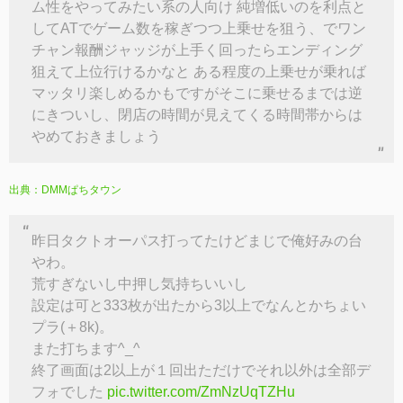
ム性をやってみたい系の人向け 純増低いのを利点と
してATでゲーム数を稼ぎつつ上乗せを狙う、でワン
チャン報酬ジャッジが上手く回ったらエンディング
狙えて上位行けるかなと ある程度の上乗せが乗れば
マッタリ楽しめるかもですがそこに乗せるまでは逆
にきついし、閉店の時間が見えてくる時間帯からは
やめておきましょう
出典：DMMぱちタウン
昨日タクトオーパス打ってたけどまじで俺好みの台
やわ。
荒すぎないし中押し気持ちいいし
設定は可と333枚が出たから3以上でなんとかちょい
プラ(＋8k)。
また打ちます^_^
終了画面は2以上が１回出ただけでそれ以外は全部デ
フォでした
pic.twitter.com/ZmNzUqTZHu