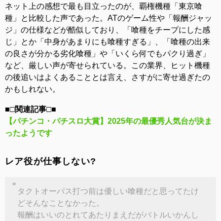
ネット上の感想で最も目立ったのが、覇権機種「東京喰
種」と比較した声であった。ATのゲーム性や「報酬ジャッ
ジ」の仕様などが酷似しており、「喰種をチープにした感
じ」とか「中身があまりにも喰種すぎる」、「喰種の出来
の良さが分かる劣化喰種」や「いくら何でもパクり過ぎ」
など、厳しい声が寄せられている。この業界、ヒット機種
の後追いはよくあることとは言え、さすがに寄せ過ぎたの
かもしれない。
■□関連記事□■
【パチンコ・パチスロ大賞】2025年の最優秀人気台が決ま
ったようです
レア役が仕事しない?
タクトオーパス打つ前は優しい喰種だと思ってたけ
どそんなことなかった。
報酬はいいのとれてあたりまえだがバトルいかんし