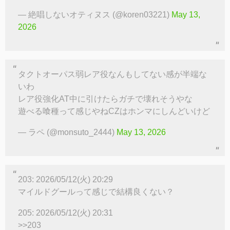
— 絶唱しないオティヌス (@koren03221)
May 13,
2026
タクトオーパス弱レア役なんもしてない感が半端な
いわ
レア役強化AT中に引けたらガチで壊れそうやな
遊べる喰種って感じやねCZはホンマにしんどいけど
— ラペ (@monsuto_2444)
May 13, 2026
203: 2026/05/12(火) 20:29
マイルドグールって感じで結構良くない？
205: 2026/05/12(火) 20:31
>>203