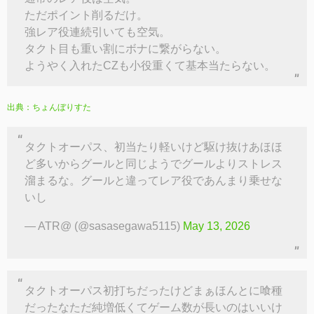
ただポイント削るだけ。
強レア役連続引いても空気。
タクト目も重い割にボナに繋がらない。
ようやく入れたCZも小役重くて基本当たらない。
出典：ちょんぼりすた
タクトオーパス、初当たり軽いけど駆け抜けあほほ
ど多いからグールと同じようでグールよりストレス
溜まるな。グールと違ってレア役であんまり乗せな
いし
— ATR@ (@sasasegawa5115)
May 13, 2026
タクトオーパス初打ちだったけどまぁほんとに喰種
だったなただ純増低くてゲーム数が長いのはいいけ