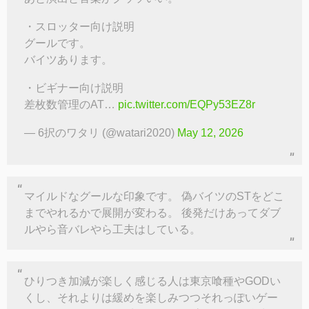
・スロッター向け説明
グールです。
バイツあります。
・ビギナー向け説明
差枚数管理のAT…
pic.twitter.com/EQPy53EZ8r
— 6択のワタリ (@watari2020)
May 12, 2026
マイルドなグールな印象です。 偽バイツのSTをどこ
までやれるかで展開が変わる。 後発だけあってダブ
ルやら音バレやら工夫はしている。
ひりつき加減が楽しく感じる人は東京喰種やGODい
くし、それよりは緩めを楽しみつつそれっぽいゲー