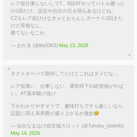
レア役仕事しないしで7、8回ATやってバトル勝った
の1回だけ。設定や自分の引き弱もあるけどね。
CZもレア役ひけなきゃとおらんしボーナス2回きた
けど昇格なし。
勝てないなこれ
— おかき (@tky0363)
May 13, 2026
タクトオーパス期待してたけどこれはダメだな…
レア役重い、仕事しない、通常時下の絶望感がやば
い、AT基本駆け抜け
下がわかりやすそうで、趣味打ちですら厳しいなら
話題に萌え系界隈が盛り上がるか微妙
— 仙台なまはげ@宮城スロット (@Tohoku_slotinfo)
May 14, 2026