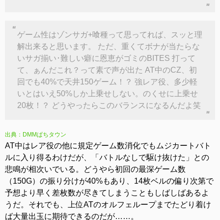
ゲーム性はゾンサガ+喰種って思ってれば、スッと理
解出来ると思います。 ただ、重くてボナが当たらな
いサガ揃い･難しい癖に恩恵がゴミのBITES 打って
て、ぁんだこれ？って素で声が出た AT中のCZ、初
回でも40%で天井150ゲーム！？ 強レア役、多少軽
いとはいえ50%しか上乗せしない。のくせに上乗せ
20枚！？ どうやったらこのバランスになるんだよ笑
出典：DMMぱちタウン
AT中はレア役の他に規定ゲーム数消化でもムジカートバト
ルに入り得るわけだが、「バトルなしで駆け抜けた」との
悲鳴が相次いでいる。どうやら初回の最深ゲーム数
（150G）の振り分けが40%もあり、14枚ベルの偏り次第で
予想より早く差枚数が尽きてしまうこともしばしばあるよ
うだ。それでも、上位ATのオルフェループまでたどり着け
ば大量出玉に期待できるのだが……。