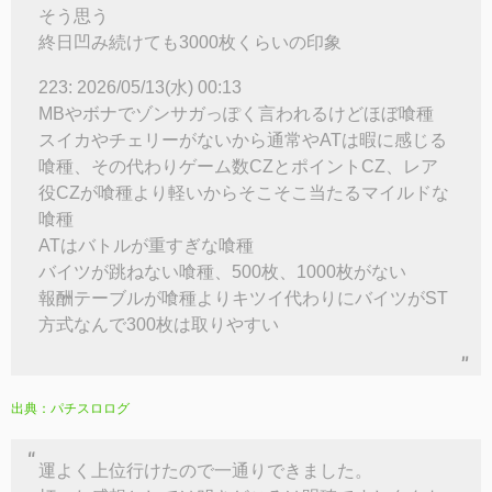
そう思う
終日凹み続けても3000枚くらいの印象
223: 2026/05/13(水) 00:13
MBやボナでゾンサガっぽく言われるけどほぼ喰種
スイカやチェリーがないから通常やATは暇に感じる
喰種、その代わりゲーム数CZとポイントCZ、レア
役CZが喰種より軽いからそこそこ当たるマイルドな
喰種
ATはバトルが重すぎな喰種
バイツが跳ねない喰種、500枚、1000枚がない
報酬テーブルが喰種よりキツイ代わりにバイツがST
方式なんで300枚は取りやすい
出典：パチスロログ
運よく上位行けたので一通りできました。