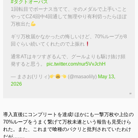
#タクトオーパス
1回転目でボーナス当てて、そのメダルで上手いこと
やってCZ4回中4回通して無理やり有利切ったらほぼ
万枚出た
ギリ万枚届かなかったの悔しいけど、70%ループが8
回ぐらい続いてくれたので上振れ
通常ATはキツすぎるんで、グールよりも駆け抜け頻
発すると思う。
pic.twitter.com/nur5VvJchH
— まさお(リリィ)
(@masaolily)
May 13,
2026
導入直後にコンプリートを達成! ほかにも一撃万枚や上位の
70%ループをうまく繋げて万枚未遂という報告も見受けら
れた。また、これまで喰種のパクリと批判されていたわけ
だが……。