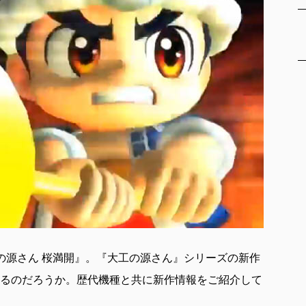
工の源さん 桜満開』。『大工の源さん』シリーズの新作
るのだろうか。歴代機種と共に新作情報をご紹介して