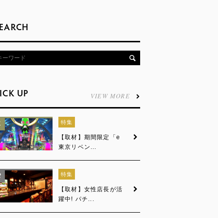
EARCH
ICK UP
VIEW MORE
特集
1
【取材】期間限定「e
東京リベン...
特集
2
【取材】女性店長が活
躍中! パチ...