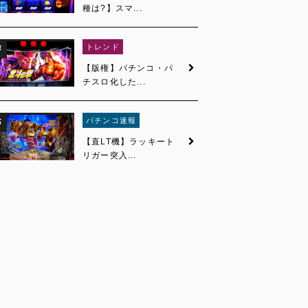
種は?】スマ...
トレンド
4
【版権】パチンコ・パ
チスロ化した...
パチンコ速報
5
【直LT機】ラッキート
リガー突入...