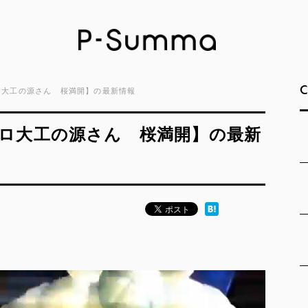
ロ大工の源さん 桜満開】の最新情報
ロ大工の源さん 桜満開】の最新