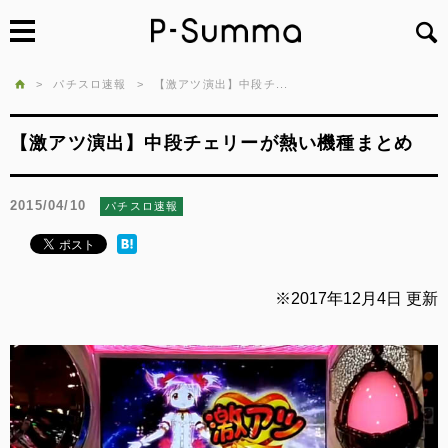
>
パチスロ速報
>
【激アツ演出】中段チ...
【激アツ演出】中段チェリーが熱い機種まとめ
2015/04/10
パチスロ速報
※2017年12月4日 更新