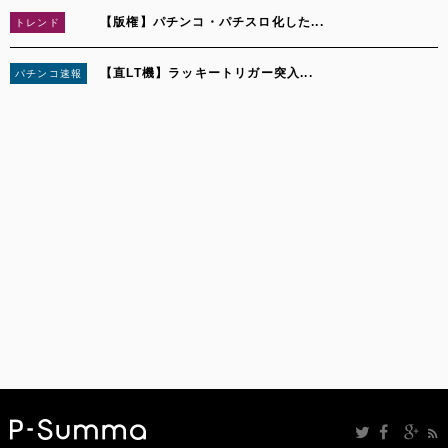
【版権】パチンコ・パチスロ化した...
トレンド
4
【直LT機】ラッキートリガー突入...
パチンコ速報
5