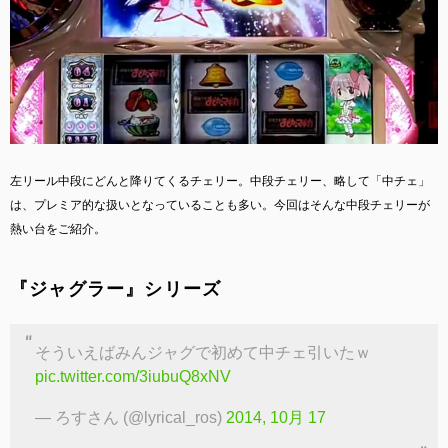
左リール中段にどんと降りてくるチェリー。
中段チェリー、略して「中チェ」
は、プレミア的な扱いとなっていることも多い。今回はそんな中段チェリーが
熱い台をご紹介。
『ジャグラー』シリーズ
そういえばみんジャグで初めて中チェ引いたｗ
pic.twitter.com/3iubuQ8xNV
— ろすさん (@lyrical_ros)
2014, 10月 17