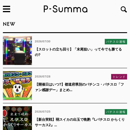
NEW
2026/07/30
パチスロ速報
【スロットの立ち回り】「末尾狙い」って今でも勝てる
の?
2026/07/28
トレンド
【開催日はいつ?】都道府県別のパチンコ・パチスロ「フ
ァン感謝デー」まとめ...
2026/07/25
パチスロ速報
【新台実戦】弱スイカの出玉で晩酌『Lパチスロ からくり
サーカス2』...