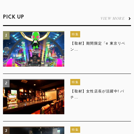
PICK UP
VIEW MORE
特集
1
【取材】期間限定「e 東京リベ
ン...
特集
2
【取材】女性店長が活躍中! パ
チ...
特集
3