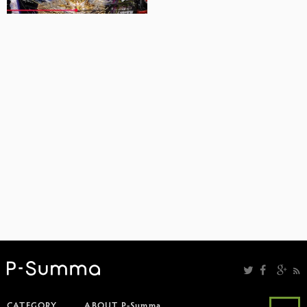
CATEGORY
ABOUT P-Summa