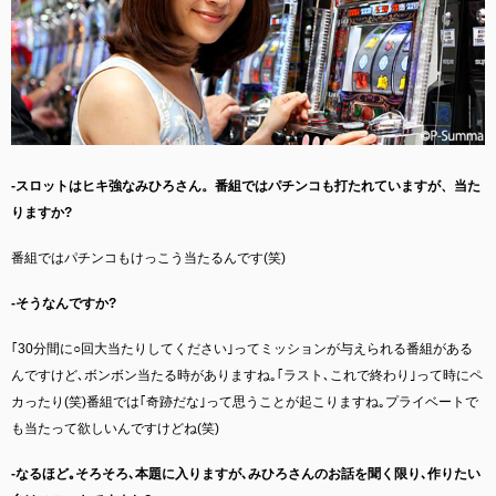
-スロットはヒキ強なみひろさん。番組ではパチンコも打たれていますが、当た
りますか?
番組ではパチンコもけっこう当たるんです(笑)
-そうなんですか?
｢30分間に○回大当たりしてください｣ってミッションが与えられる番組がある
んですけど､
ボンボン当たる時がありますね｡｢ラスト､これで終わり｣って時にペ
カったり(笑)
番組では｢奇跡だな｣って思うことが起こりますね｡プライベートで
も当たって欲しいんですけどね(笑)
-なるほど｡そろそろ､本題に入りますが､みひろさんのお話を聞く限り､作りたい