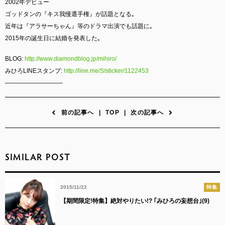
2002年デビュー
ゴッドタンの『キス我慢選手権』が話題となる｡
近年は『アラサーちゃん』等のドラマ出演でも話題に｡
2015年の誕生日に結婚を発表した｡
BLOG:
http://www.diamondblog.jp/mihiro/
みひろLINEスタンプ:
http://line.me/S/sticker/1122453
—————————–
前の記事へ
|
TOP
|
次の記事へ
SIMILAR POST
2015/11/22
特集
【期間限定!特集】絶対やりたい!? ｢みひろの妄想台｣(9)