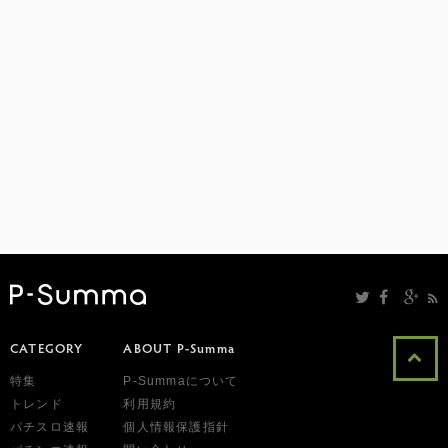
CATEGORY
ABOUT P-Summa
特集
P-Summaについて
トレンド
利用規約
パチスロ速報
個人情報保護指針