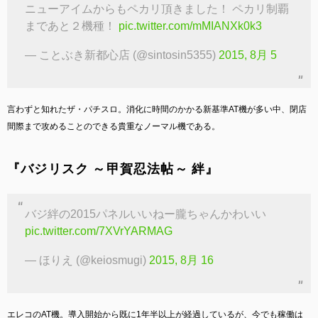
ニューアイムからもペカリ頂きました！ ペカリ制覇
まであと２機種！
pic.twitter.com/mMIANXk0k3
— ことぶき新都心店 (@sintosin5355)
2015, 8月 5
言わずと知れたザ・パチスロ。消化に時間のかかる新基準AT機が多い中、閉店
間際まで攻めることのできる貴重なノーマル機である。
『バジリスク ～甲賀忍法帖～ 絆』
バジ絆の2015パネルいいねー朧ちゃんかわいい
pic.twitter.com/7XVrYARMAG
— ほりえ (@keiosmugi)
2015, 8月 16
エレコのAT機。導入開始から既に1年半以上が経過しているが、今でも稼働は