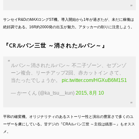
サンセイR&DのMAXロングST機。導入開始から1年が過ぎたが、未だに稼働は
絶好調である。16R約2000発の出玉が魅力。アタッカーの削りに注意しよう。
『CRルパン三世 ～消されたルパン～』
ルパン～消されたルパン～ 不二子ゾーン、セブンゾ
ーン複合、リーチアップ2回、赤カットイン さて、
当たったでしょうか。
pic.twitter.com/HGXuB6M1S1
— かーくん (@ka_tsu__kun)
2015, 8月 10
平和の確変機。オリジナリティのあるストーリー性と演出の豊富さで多くのユ
ーザーを虜にしている。甘デジの『CRAルパン三世 ～主役は銭形～』もオスス
メ。