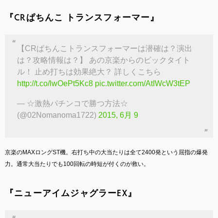
『CRぱちんこ トランスフォーマー』
【CRぱちんこトランスフォーマーは潜確は？演出
は？攻略情報は？】 あの京楽からのビックタイト
ル！ 止め打ちは効果絶大？ 詳しくこちら
http://t.co/lwOePt5Kc8
pic.twitter.com/AtIWcW3tEP
— ☆激熱パチンコで勝つ方法☆
(@02Nomanoma1722)
2015, 6月 9
京楽のMAXロングST機。右打ち中の大当たりは全て2400発という屈指の爆発
力。通常大当たりでも100回転の時短が付くのが救い。
『ニューアイムジャグラーEX』