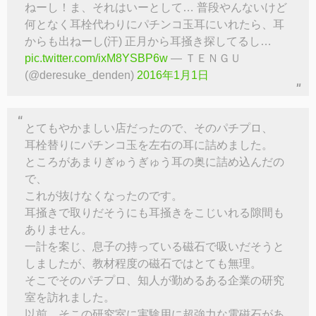
ねーし！ま、それはいーとして… 普段やんないけど
何となく耳栓代わりにパチンコ玉耳にいれたら、耳
からも出ねーし(汗) 正月から耳掻き探してるし…
pic.twitter.com/ixM8YSBP6w
— ＴＥＮＧＵ
(@deresuke_denden)
2016年1月1日
とてもやかましい店だったので、そのパチプロ、
耳栓替りにパチンコ玉を左右の耳に詰めました。
ところがあまりぎゅうぎゅう耳の奥に詰め込んだの
で、
これが抜けなくなったのです。
耳掻きで取りだそうにも耳掻きをこじいれる隙間も
ありません。
一計を案じ、息子の持っている磁石で吸いだそうと
しましたが、教材程度の磁石ではとても無理。
そこでそのパチプロ、知人が勤めるある企業の研究
室を訪れました。
以前、そこの研究室に実験用に超強力な電磁石があ