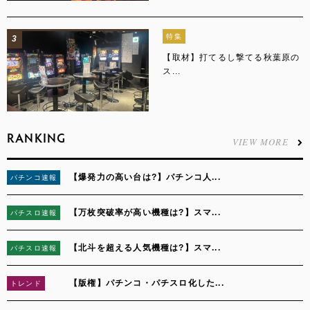
特集
3
【取材】打てるし撃てる秋葉原の
ス...
RANKING
VIEW MORE
【爆発力の高い台は?】パチンコ人...
パチンコ速報
1
【万枚突破率が高い機種は?】スマ...
パチスロ速報
2
【北斗を超える人気機種は?】スマ...
パチスロ速報
3
【版権】パチンコ・パチスロ化した...
トレンド
4