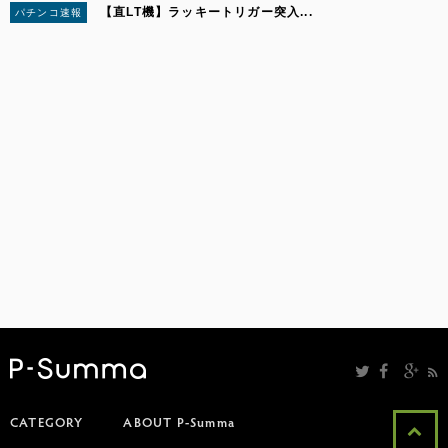
【直LT機】ラッキートリガー突入...
パチンコ速報
5
CATEGORY
ABOUT P-Summa