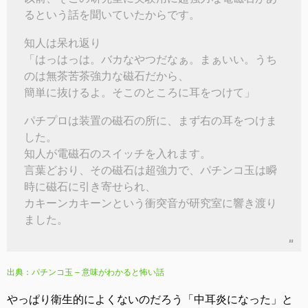
るという話を聞いていたからです。
知人は呆れ返り
「はっはっは。バカなやつだなぁ。まぁいい。うち
のは無茶苦茶強力な磁石だから、
簡単に抜けるよ。そこのところに耳をつけて」
パチプロは装置の磁石の所に、まず右の耳をつけま
した。
知人が電磁石のスイッチを入れます。
言葉どおり、その磁石は超強力で、パチンコ玉は瞬
時に磁石に引き寄せられ、
カキーンカキーンという衝突音が研究室に響き渡り
ました。
出典：パチンコ玉 – 意味がわかると怖い話
やっぱり衛生的によくないのだろう「中耳炎になった」と