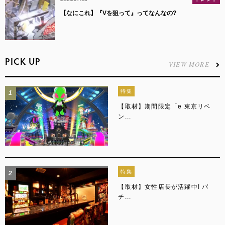
【なにこれ】『Vを狙って』ってなんなの?
PICK UP
VIEW MORE
特集
1
【取材】期間限定「e 東京リベ
ン...
特集
2
【取材】女性店長が活躍中! パ
チ...