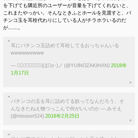
を下げても隣近所のユーザーが音量を下げてくれないと、
これまたやっかい。そんなときふとホールを見渡すと、パ
チンコ玉を耳栓代わりにしている人がチラホラいるのだ
が……。
耳にパチンコ玉詰めて耳栓してるおっちゃんいる
wwwwwwwww
— ざ⃕き⃕は⃕ん⃕(ほ･o･)ノ (@YUINOZAKIHAN)
2016年
1月17日
パチンコの玉を耳に詰めてる奴ってなんだろう、そ
んなきたねえ物つっこんで何がいいのか — みそえ
(@mission524)
2016年2月25日