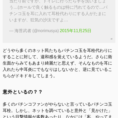
当たり前ですが、トイレに行ったら手を洗いましょ
う…(ホールで良く触るものは特に汚れてるので…パ
チンコ玉を耳に入れて耳栓代わりにする人がたまに
いますが、狂気の沙汰ですよ…
— 海苔武者 (@norimusya)
2015年11月25日
どうやら多くのネット民たちもパチンコ玉を耳栓代わりに
することに対して、違和感を覚えているようだ。さらに衛
生面からみてもあまり綺麗だと思えず、そんなものを耳に
入れたら中耳炎にでもなりはしないかと、逆に見ているこ
ちらがドキドキしてしまう。
意外といるの？？
多くのパチンコファンがやらないと言っているパチンコ玉
耳栓。しかし、ネットを調べていると意外と「見かけた」
という目撃情報が多数あったり、なかには「私、やってま