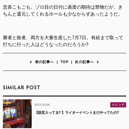
悲喜こもごも。ゾロ目の日付に過度の期待は禁物だが、き
ちんと還元してくれるホールも少なからずあったようだ。
勝者と敗者、両方を大量生産した7月7日。有給まで取って
打ちに行った人はどうなったのだろうか?
前の記事へ
|
TOP
|
次の記事へ
SIMILAR POST
2017/11/26
トレンド
【設定入ってる? 】ライターイベントまだやってたの?