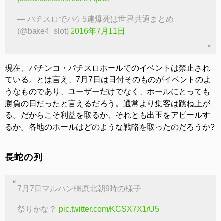
— パチスロでバケ5連爆死は世界共通まとめ
(@bake4_slot)
2016年7月11日
現在、パチンコ・パチスロホールでのイベントは禁止され
ている。とは言え、7月7日は日付そのものがイベントのよ
うなものであり、ユーザーだけでなく、ホールにとっても
勝負の日だったと言えるだろう。通常より集客は跳ね上が
る。だからこそ利益を取るか、それとも出玉をアピールす
るか。各地のホールはどのような戦略を取ったのだろうか?
長蛇の列
7月7日マルハン橿原北朝9時の様子
祭りかな？
pic.twitter.com/KCSX7X1rU5