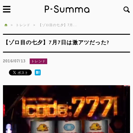
>
トレンド
>
【ゾロ目の七夕】7月...
【ゾロ目の七夕】7月7日は激アツだった?
2016/07/13
トレンド