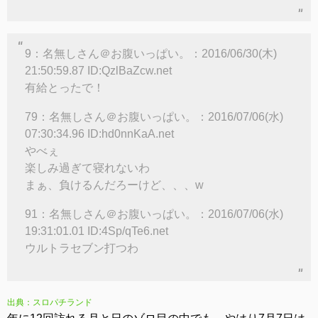
9：名無しさん＠お腹いっぱい。：2016/06/30(木)
21:50:59.87 ID:QzlBaZcw.net
有給とったで！
79：名無しさん＠お腹いっぱい。：2016/07/06(水)
07:30:34.96 ID:hd0nnKaA.net
やべぇ
楽しみ過ぎて寝れないわ
まぁ、負けるんだろーけど、、、w
91：名無しさん＠お腹いっぱい。：2016/07/06(水)
19:31:01.01 ID:4Sp/qTe6.net
ウルトラセブン打つわ
出典：スロパチランド