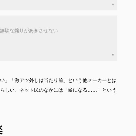
だ、無駄な煽りがあきさせない
い」「激アツ外しは当たり前」という他メーカーとは
らしい。ネット民のなかには「癖になる……」という
楽