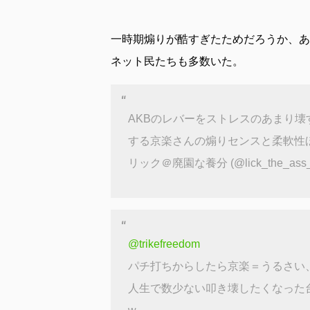
一時期煽りが酷すぎたためだろうか、あ
ネット民たちも多数いた。
AKBのレバーをストレスのあまり
する京楽さんの煽りセンスと柔軟性
リック＠廃園な養分 (@lick_the_ass
@trikefreedom
パチ打ちからしたら京楽＝うるさい
人生で数少ない叩き壊したくなった