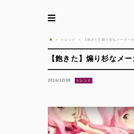
>
トレンド
>
【飽きた】煽り杉なメーカー
【飽きた】煽り杉なメー
2016/12/08
トレンド