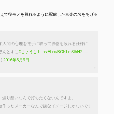
えて役モノを殴れるように配慮した京楽の名をあげる
壊す人間の心理を逆手に取って役物を殴れる仕様に
ほんとすこ
#じょうじ
https://t.co/BOKLm3thN2
—
_)
2016年5月9日
、煽り酷いなんで打ちたくないんですよ。
台作ったメーカーなんで嫌なイメージしかないです