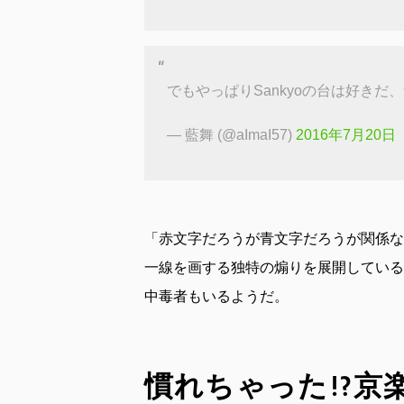
でもやっぱりSankyoの台は好き
— 藍舞 (@aImaI57)
2016年7月20日
「赤文字だろうが青文字だろうが関係な
一線を画する独特の煽りを展開している
中毒者もいるようだ。
慣れちゃった!?京