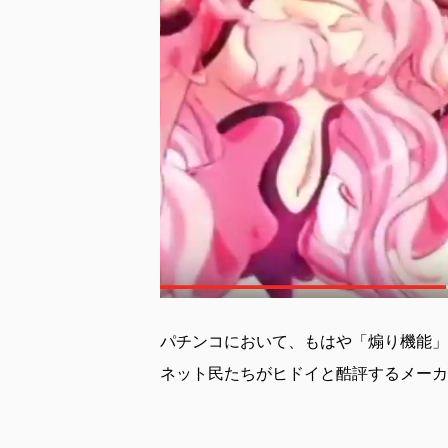
パチンコにおいて、もはや「煽り機能」
ネット民たちがヒドイと酷評するメーカ