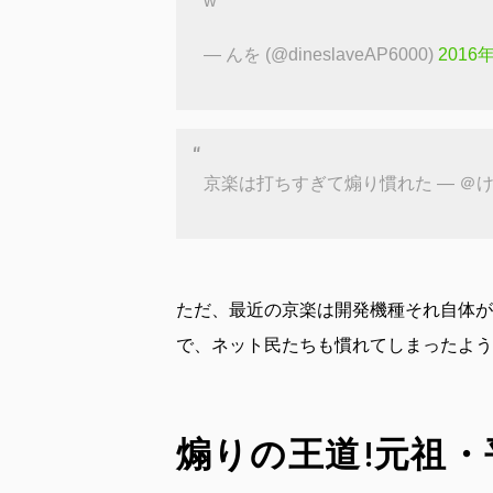
w
— んを (@dineslaveAP6000)
2016
京楽は打ちすぎて煽り慣れた — ＠けーじ 
ただ、最近の京楽は開発機種それ自体が
で、ネット民たちも慣れてしまったよう
煽りの王道!元祖・