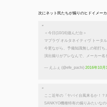
次にネット民たちが煽りのヒドイメーカ
＜今日(10/16)遊んだ台＞
マブラヴ オルタネイティヴ トータル・
今更ながら、予備知識無しの初打ち
演出煽りがアレなんで、メーカー名
— えふぇ (@efe_pachi)
2016年10月
ここ近年の「ヤバイ台風来るか！？
SANKYO機種特有の煽りみたいなのやめろ