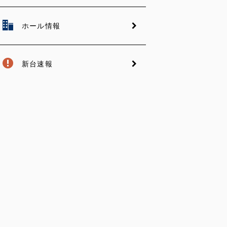
ホール情報
新台速報