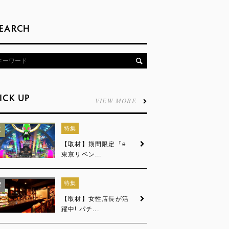
EARCH
ICK UP
VIEW MORE
特集
1
【取材】期間限定「e
東京リベン...
特集
2
【取材】女性店長が活
躍中! パチ...