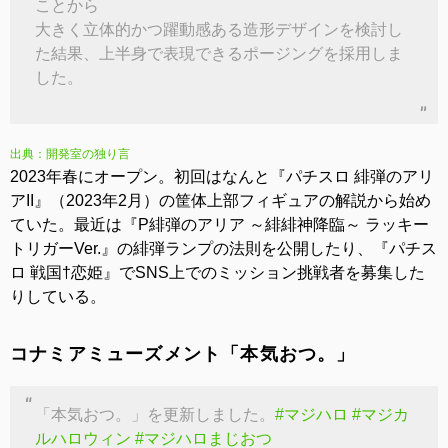
ことから
大きく立体的かつ躍動感ある造形デザインを検討し
た結果、上半身で表現できるポージングを採用しま
した。
出典：開発室の独り言
2023年春にオープン。初回はなんと『パチスロ 緋弾のアリ
アII』（2023年2月）の筐体上部フィギュアの解説から始め
ていた。最近は『P緋弾のアリア ～緋緋神降臨～ ラッキー
トリガーVer.』の緋弾ランプの法則を公開したり、『パチス
ロ 戦国†恋姫』でSNS上でのミッション挑戦者を募集した
りしている。
コナミアミューズメント「本気おつ。」
「本気おつ。」を更新しました。
#マジハロ
#マジカ
ルハロウィン
#マジハロまじおつ