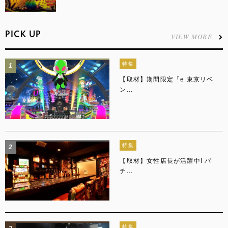
PICK UP
VIEW MORE
特集
1
【取材】期間限定「e 東京リベ
ン...
特集
2
【取材】女性店長が活躍中! パ
チ...
特集