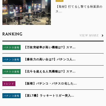
3
【取材】打てるし撃てる秋葉原の
ス...
RANKING
VIEW MORE
【万枚突破率が高い機種は?】スマ...
パチスロ速報
1
【爆発力の高い台は?】パチンコ人...
パチンコ速報
2
【北斗を超える人気機種は?】スマ...
パチスロ速報
3
【版権】パチンコ・パチスロ化した...
トレンド
4
【直LT機】ラッキートリガー突入...
パチンコ速報
5