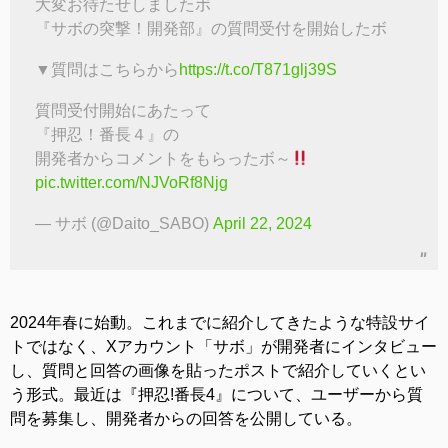
大変お待たせしましたボ
『サボの突撃！開発部』の質問受付を開始したボ
▼質問はこちらから
https://t.co/T871glj39S
質問受付開始にあたって
『押忍！番長４』の
開発者からコメントをもらったボ～
pic.twitter.com/NJVoRf8Njg
— サボ (@Daito_SABO)
April 22, 2024
2024年春に始動。これまでに紹介してきたような特設サイ
トではなく、Xアカウント「サボ」が開発者にインタビュー
し、質問と回答の画像を貼ったポストで紹介していくとい
う形式。最近は『押忍!番長4』について、ユーザーから質
問を募集し、開発者からの回答を公開している。