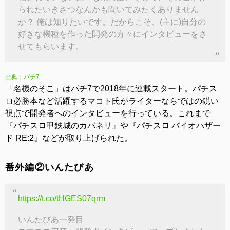
られたいきさつなんかも聞いてみたくありません
か？ 俺は知りたいです。だからこそ、(主に)自分の
好きな機種を作った開発の方々にインタビューをさ
せてもらいます。
出典：パチ7
「名機のそこ」はパチ7で2018年に連載スタート。パチス
ロ必勝本など活躍するマコト氏がライターならではの鋭い
視点で開発者へのインタビューを行っている。これまで
『パチスロ甲鉄城のカバネリ』や『パチスロ バイオハザー
ド RE:2』などが取り上げられた。
番外編②いんたびあ
https://t.co/tHGES07qrm
いんたびあ一発目