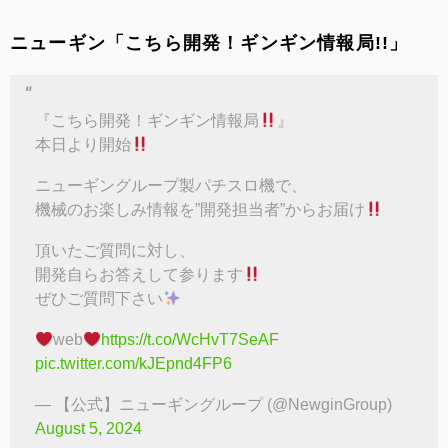
ニューギン「こちら開発！ギンギン情報局!!」
『こちら開発！ギンギン情報局
』
本日より開始
ニューギングループ製パチスロ機で、
機械のお楽しみ情報を”開発担当者”からお届け
頂いたご質問に対し、
開発自らお答えして参ります
ぜひご質問下さい
‍web
https://t.co/WcHvT7SeAF
pic.twitter.com/kJEpnd4FP6
— 【公式】ニューギングループ (@NewginGroup)
August 5, 2024