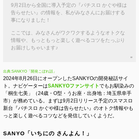
9月2日から全国に導入予定の『パチスロ かぐや様は
告らせたい』の情報を、私がみなさんにお届けする
事になりました！
ここでは、みなさんがワクワクするようなオトクな
情報や、もっともっと楽しく遊べるコツをたっぷり
お届けしちゃいます♪
出典:SANKYO「開発こぼれ話」
2024年8月26日にオープンしたSANKYOの開発秘話サイ
ト。ナビゲーターは
SANKYOファンサイト
でもお馴染みの
「桐生七美」（24歳・O型・うお座・出身地：埼玉県幸手
市）が務めている。まずは9月2日リリース予定のスマスロ
新台『パチスロ かぐや様は告らせたい』のオトク情報やも
っと楽しく遊べるコツなどを発信していくようだ。
SANYO「いちにの さんよん！」