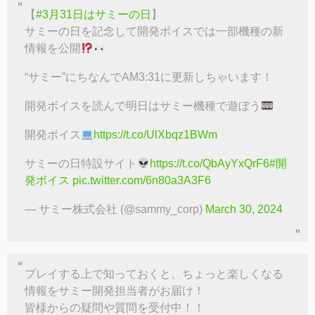
【
#3月31日はサミーの日
】
サミーの日を記念して開発ボイスでは一部機種の新
情報を公開
“サミー”にちなんでAM3:31に更新しちゃいます！
開発ボイスを読んで明日はサミー機種で遊ぼう
開発ボイス
https://t.co/UlXbqz1BWm
サミーの日特設サイト
https://t.co/QbAyYxQrF6
#開
発ボイス
pic.twitter.com/6n80a3A3F6
— サミー株式会社 (@sammy_corp)
March 30, 2024
プレイする上で知っておくと、ちょっと楽しくなる
情報をサミー開発担当者がお届け！
皆様からの疑問や質問を受付中！！