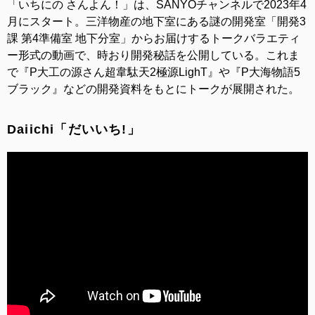
「いちにの さんよん！」は、SANYOチャンネルで2023年4
月にスタート。三洋物産の地下室にある謎の開発室「開発3
課 第4準備室 地下分室」からお届けするトークバラエティ
ー形式の動画で、時おり開発秘話を公開している。これま
で『P大工の源さん超韋駄天2極源LighT』や『P大海物語5
ブラック』などの開発資料をもとにトークが展開された。
Daiichi「だいいち!」