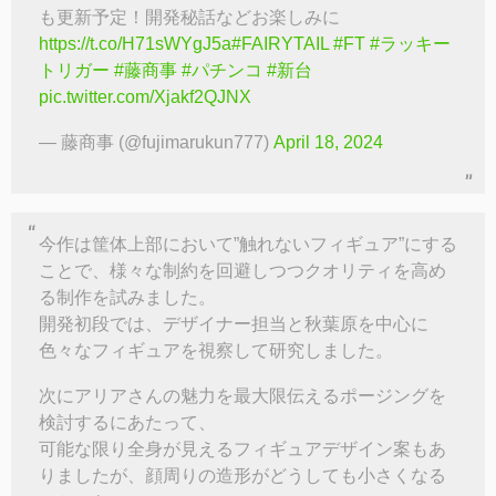
も更新予定！開発秘話などお楽しみに
https://t.co/H71sWYgJ5a
#FAIRYTAIL
#FT
#ラッキー
トリガー
#藤商事
#パチンコ
#新台
pic.twitter.com/Xjakf2QJNX
— 藤商事 (@fujimarukun777)
April 18, 2024
今作は筐体上部において”触れないフィギュア”にする
ことで、様々な制約を回避しつつクオリティを高め
る制作を試みました。
開発初段では、デザイナー担当と秋葉原を中心に
色々なフィギュアを視察して研究しました。
次にアリアさんの魅力を最大限伝えるポージングを
検討するにあたって、
可能な限り全身が見えるフィギュアデザイン案もあ
りましたが、顔周りの造形がどうしても小さくなる