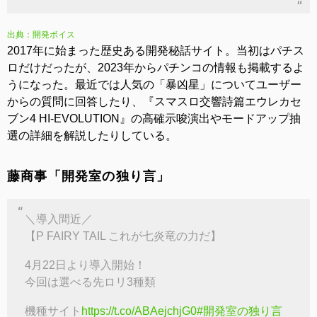
出典：開発ボイス
2017年に始まった歴史ある開発秘話サイト。当初はパチス
ロだけだったが、2023年からパチンコの情報も掲載するよ
うになった。最近では人気の「暴凶星」についてユーザー
からの質問に回答したり、『スマスロ交響詩篇エウレカセ
ブン4 HI‐EVOLUTION』の高確示唆演出やモードアップ抽
選の詳細を解説したりしている。
藤商事「開発室の独り言」
＼導入間近／
【P FAIRY TAIL これが七炎竜の力だ】
4月22日より導入開始！
今回は選べる先ロリ3種類
機種サイト
https://t.co/ABAejchjG0
#開発室の独り言