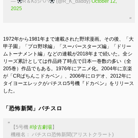
—
R＆Kのパパ
(@R_K_daddy)
October 12,
2025
1972年から1981年まで連載された野球漫画。その後、「大
甲子園」「プロ野球編」「スーパースターズ編」「ドリー
ムトーナメント編」などの連載が2018年まで続いた。全シ
リーズ累計としては作品終了時点で日本一巻数の多い（全
205巻）作品でもある。1976年にアニメ化。2004年に京楽
が「CRぱちんこドカベン」、2006年にロデオ、2012年に
タイヨーエレックがパチスロ5号機『ドカベン』をリリース
した。
「恐怖新聞」パチスロ
【5号機
#珍古劇場
】
機種名： パチスロ恐怖新聞(アリストクラート)