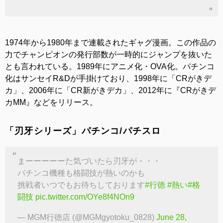
1974年から1980年まで連載されたギャグ漫画。この作品の
力でチャンピオンの発行部数が一時的にジャンプを抜いた
とも言われている。1989年にアニメ化・OVA化。パチンコ
化はサンセイR&Dが手掛けており、1998年に「CRがきデ
カ」、2006年に「CR新がきデカ」、2012年に『CRがきデ
カMM』などをリリース。
「刃牙シリーズ」パチンコ/パチスロ
まーーーーーた気づいたら刃牙が・・・
パチンコ機種も格闘技が熱いのかも
挑戦者いつでもお待ちしております
#行徳
#熱い
#格
闘技
pic.twitter.com/OYe8f4NOn9
— MGM行徳店 (@MGMgyotoku_0828)
June 28,