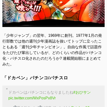
「少年ジャンプ」の翌年、1969年に創刊。1977年1月の発
行部数では他の週刊少年漫画誌を抜いてトップに立ったこ
ともある「週刊少年チャンピオン」。自由な作風で話題作
をたびたび輩出しているが、どのくらいの作品がパチンコ
化・パチスロ化されたのだろうか? 連載開始順にまとめて
みた。
「ドカベン」パチンコ/パチスロ
ドカベンはパチンコにもなりましたね
#おひサン
pic.twitter.com/WxPosPx8Vr