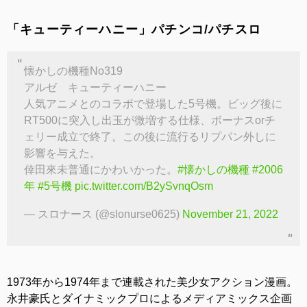
「キューティーハニー」パチンコ/パチスロ
懐かしの機種No319
アルゼ キューティーハニー
人気アニメとのコラボで登場した5号機。ビッグ後に
RT500に突入し出玉が微増する仕様、ボーナスorチ
ェリー成立で終了。この後に流行るリプパン外しに
影響を与えた。
倖田來未普通にかわいかった。
#懐かしの機種
#2006
年
#5号機
pic.twitter.com/B2ySvnqOsm
— スロナース (@slonurse0625)
November 21, 2022
1973年から1974年まで連載された美少女アクション漫画。
永井豪氏とダイナミックプロによるメディアミックス企画