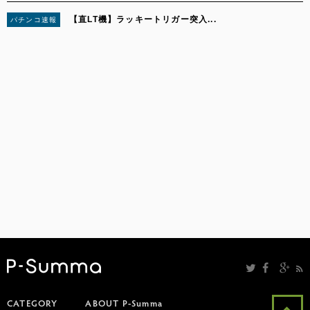
【直LT機】ラッキートリガー突入...
パチンコ速報
5
CATEGORY
ABOUT P-Summa