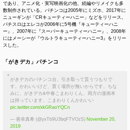
であり、アニメ化・実写映画化の他、続編やリメイクも多
数制作されている。パチンコは2005年にミズホ、2017年に
ニューギンが「CRキューティーハニー」などをリリース。
パチスロはエレコが2006年に5号機『キューティーハニ
ー』、2007年に『スーパーキューティーハニー』、2008年
にはメーシーが『ウルトラキューティーハニー3』をリリー
スした。
「がきデカ」パチンコ
がきデカのパチンコ台、引き取って貰うつもりで
す。かわいいけど、置く場所が無いからです。ちな
みに、がきデカ&中春こまわりくん、両方の漫画本
は持っています。こまわりくんかわいい
pic.twitter.com/xkGRaoYQCn
— 善幸真希 (@yxTb9U3bqFTVOzS)
November 20,
2019