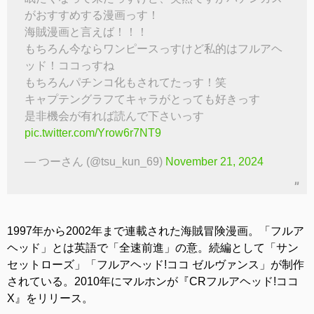
がおすすめする漫画っす！
海賊漫画と言えば！！！
もちろん今ならワンピースっすけど私的はフルアヘ
ッド！ココっすね
もちろんパチンコ化もされてたっす！笑
キャプテングラフてキャラがとっても好きっす
是非機会が有れば読んで下さいっす
pic.twitter.com/Yrow6r7NT9
— つーさん (@tsu_kun_69)
November 21, 2024
1997年から2002年まで連載された海賊冒険漫画。「フルア
ヘッド」とは英語で「全速前進」の意。続編として「サン
セットローズ」「フルアヘッド!ココ ゼルヴァンス」が制作
されている。2010年にマルホンが『CRフルアヘッド!ココ
X』をリリース。