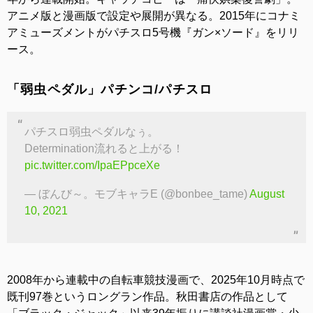
アニメ版と漫画版で設定や展開が異なる。2015年にコナミ
アミューズメントがパチスロ5号機『ガン×ソード』をリリ
ース。
「弱虫ペダル」パチンコ/パチスロ
パチスロ弱虫ペダルなぅ。
Determination流れると上がる！
pic.twitter.com/IpaEPpceXe
— ぼんび～。モブキャラE (@bonbee_tame)
August
10, 2021
2008年から連載中の自転車競技漫画で、2025年10月時点で
既刊97巻というロングラン作品。秋田書店の作品として