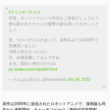
#アニメ
#パチスロ
皆様、ガンソードという作品をご存知でしょうか？
妻を殺されたヴァンの復讐の旅を描いたロボットア
ニメ
昔、そのパチスロがあって、送料込みで12000円で
実機買いました
当時人気なかったのに、
今、結構高騰してるんですね
まあ、面白い神台だからね
pic.twitter.com/Vq0sM376x4
— ちんぱん院さん (@miuraiskill)
July 28, 2022
原作は2005年に放送されたロボットアニメで、漫画版も同
年から連載開始。キャッチコピーは「痛快娯楽復讐劇」。