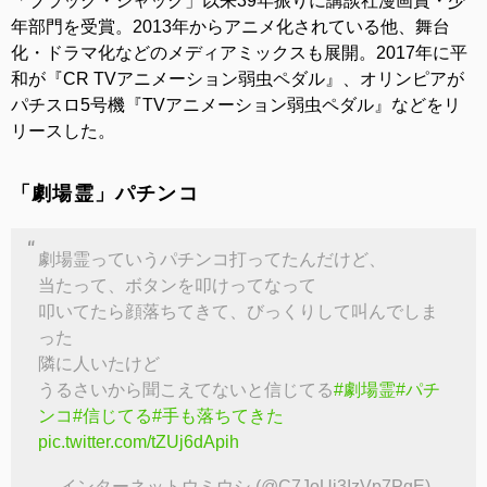
「ブラック・ジャック」以来39年振りに講談社漫画賞・少
年部門を受賞。2013年からアニメ化されている他、舞台
化・ドラマ化などのメディアミックスも展開。2017年に平
和が『CR TVアニメーション弱虫ペダル』、オリンピアが
パチスロ5号機『TVアニメーション弱虫ペダル』などをリ
リースした。
「劇場霊」パチンコ
劇場霊っていうパチンコ打ってたんだけど、
当たって、ボタンを叩けってなって
叩いてたら顔落ちてきて、びっくりして叫んでしま
った
隣に人いたけど
うるさいから聞こえてないと信じてる
#劇場霊
#パチ
ンコ
#信じてる
#手も落ちてきた
pic.twitter.com/tZUj6dApih
— インターネットウミウシ (@C7JoUj3IzVp7PgE)