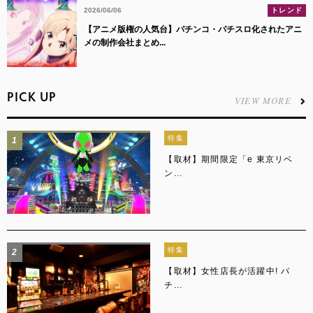
2026/06/06
トレンド
【アニメ版権の人気台】パチンコ・パチスロ化されたアニ
メの制作会社まとめ...
PICK UP
VIEW MORE
特集
1
【取材】期間限定「e 東京リベ
ン...
特集
2
【取材】女性店長が活躍中! パ
チ...