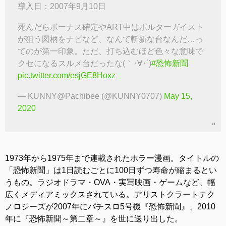
導入日：2007年9月10日
死んだらボーナス確定やART中はポルターガイスト
が狙う図柄をナビなど、なんて斬新な台なんだ…っ
てのが第一印象。ただ、打ち込むほど色々な意味で
クセになるスルメ台だったな(｀･∀･´)
#恐怖新聞
pic.twitter.com/esjGE8Hoxz
— KUNNY@Pachibee (@KUNNY0707)
May 15,
2020
1973年から1975年まで連載されたホラー漫画。タイトルの
「恐怖新聞」は1日読むごとに100日ずつ寿命が縮まるとい
うもの。ラジオドラマ・OVA・実写映画・ゲームなど、幅
広くメディアミックスされている。アリストクラートテク
ノロジーズが2007年にパチスロ5号機『恐怖新聞』、2010
年に『恐怖新聞～第二章～』を世に送り出した。