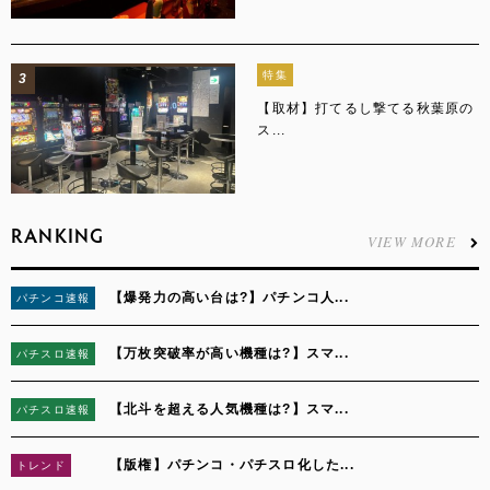
特集
3
【取材】打てるし撃てる秋葉原の
ス...
RANKING
VIEW MORE
【爆発力の高い台は?】パチンコ人...
パチンコ速報
1
【万枚突破率が高い機種は?】スマ...
パチスロ速報
2
【北斗を超える人気機種は?】スマ...
パチスロ速報
3
【版権】パチンコ・パチスロ化した...
トレンド
4