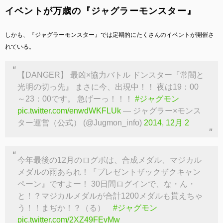
イベントが万歳の『ジャグラーモンスター』
しかも、『ジャグラーモンスター』では定期的にたくさんのイベントが開催さ
れている。
【DANGER】 最凶×協力バトル ドンスター『常闇と
光明の切っ先』 まさに今、出現中！！ 夜は19：00
～23：00です。 急げーっ！！！
#ジャグモン
pic.twitter.com/enwdWKFLUk
— ジャグラー×モンス
ター運営（公式） (@Jugmon_info)
2014, 12月 2
今年最後の12月のログボは、合成メダル、マジカル
メダルの雨あられ！『プレゼントザックザクキャン
ペーン』ですよー！ 30日間ログインで、な・ん・
と！？マジカルメダルが合計1200メダルも貰えちゃ
う！！まぢか！？（る）
#ジャグモン
pic.twitter.com/2XZ49FEvMw