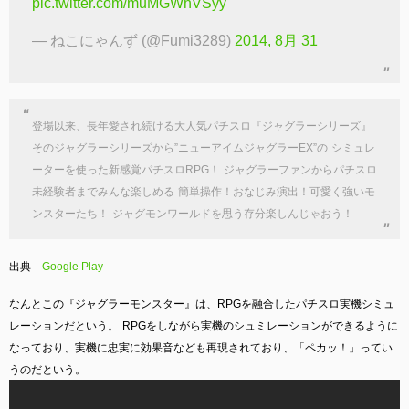
pic.twitter.com/muMGWhVSyy
— ねこにゃんず (@Fumi3289)
2014, 8月 31
登場以来、長年愛され続ける大人気パチスロ『ジャグラーシリーズ』
そのジャグラーシリーズから”ニューアイムジャグラーEX”の
シミュレ
ーターを使った新感覚パチスロRPG！
ジャグラーファンからパチスロ
未経験者までみんな楽しめる
簡単操作！おなじみ演出！可愛く強いモ
ンスターたち！
ジャグモンワールドを思う存分楽しんじゃおう！
出典
Google Play
なんとこの『ジャグラーモンスター』は、RPGを融合したパチスロ実機シミュ
レーションだという。
RPGをしながら実機の
シュミレーションができるように
なっており、実機に忠実に効果音なども再現されており、「ペカッ！」ってい
うのだという。