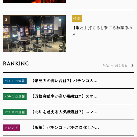
特集
3
【取材】打てるし撃てる秋葉原の
ス...
RANKING
VIEW MORE
【爆発力の高い台は?】パチンコ人...
パチンコ速報
1
【万枚突破率が高い機種は?】スマ...
パチスロ速報
2
【北斗を超える人気機種は?】スマ...
パチスロ速報
3
【版権】パチンコ・パチスロ化した...
トレンド
4