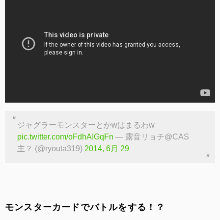
ジャグラーモンスターとかwはまるわw
pic.twitter.com/oFdhAIGqFn
— 露音リョチ@CAS
主？ (@ryouta319)
2014, 6月 29
モンスターカードでバトルをする！？