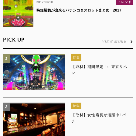
2017/06/10
トレンド
時短勝負が出来るパチンコ＆スロットまとめ 2017
PICK UP
VIEW MORE
特集
1
【取材】期間限定「e 東京リベ
ン...
特集
2
【取材】女性店長が活躍中! パ
チ...