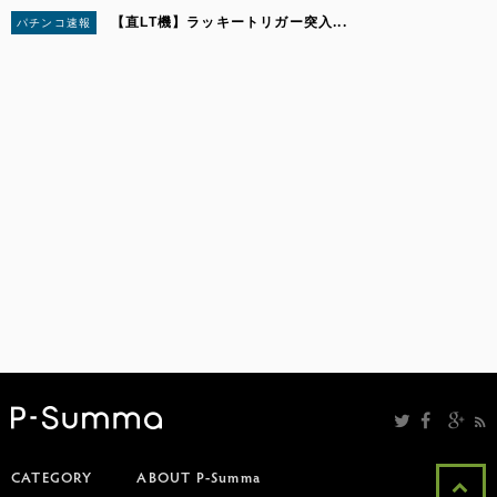
【直LT機】ラッキートリガー突入...
パチンコ速報
5
CATEGORY
ABOUT P-Summa