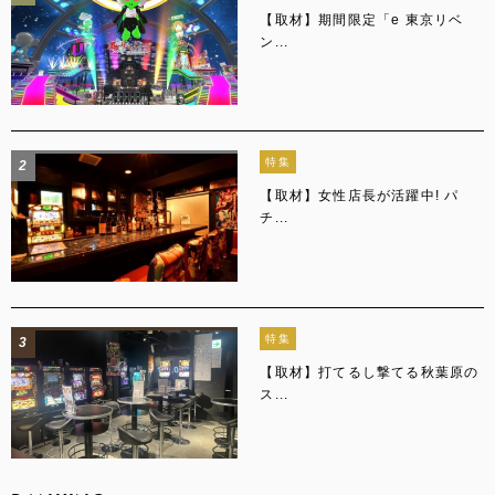
【取材】期間限定「e 東京リベ
ン...
特集
2
【取材】女性店長が活躍中! パ
チ...
特集
3
【取材】打てるし撃てる秋葉原の
ス...