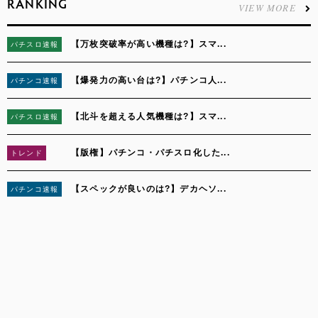
RANKING
VIEW MORE
【万枚突破率が高い機種は?】スマ...
パチスロ速報
1
【爆発力の高い台は?】パチンコ人...
パチンコ速報
2
【北斗を超える人気機種は?】スマ...
パチスロ速報
3
【版権】パチンコ・パチスロ化した...
トレンド
4
【スペックが良いのは?】デカヘソ...
パチンコ速報
5