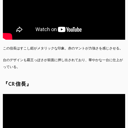
この信長はすこし鎧がメタリックな印象。赤のマントが力強さを感じさせる。
台のデザインも覇王っぽさが前面に押し出されており、華やかな一台に仕上が
っている。
『CR信長』