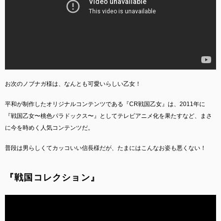
お次のノブナガ様は、なんとも可愛いらしい乙女！
平和が制作したオリジナルコンテンツである『CR戦国乙女』は、2011年に
『戦国乙女〜桃色パラドックス〜』としてテレビアニメ化を果たすなど、まさ
に今を時めく人気コンテンツだ。
普段は男らしくてカッコいい信長様だが、たまにはこんなお姿も悪くない！
『戦国コレクション』