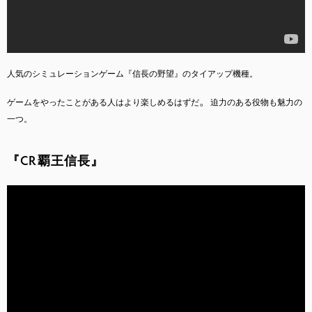
人気のシミュレーションゲーム『信長の野望』のタイアップ機種。
。
ゲームをやったことがある人はより楽しめるはずだ
迫力のある役物も魅力の
一つ。
『CR覇王信長』