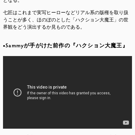
となる。
七匠はこれまで実写ヒーローなどリアル系の版権を取り扱
うことが多く、ほのぼのとした「ハクション大魔王」の世
界観をどう演出するか見ものである。
■Sammyが手がけた前作の『ハクション大魔王』