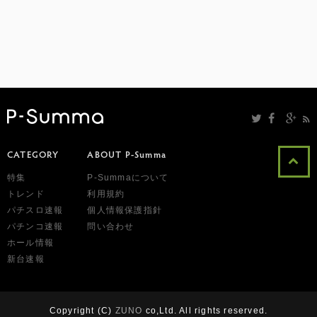
CATEGORY
ABOUT P-Summa
特集
P-Summaについて
トレンド
利用規約
パチスロ速報
個人情報保護指針
パチンコ速報
問い合わせ
ホール情報
新台速報
Copyright (C)
ZUNO
co,Ltd. All rights reserved.