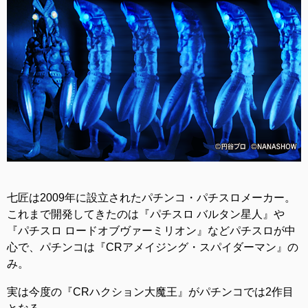
七匠は2009年に設立されたパチンコ・パチスロメーカー。
これまで開発してきたのは『パチスロ バルタン星人』や
『パチスロ ロードオブヴァーミリオン』などパチスロが中
心で、パチンコは『CRアメイジング・スパイダーマン』の
み。
実は今度の『CRハクション大魔王』がパチンコでは2作目