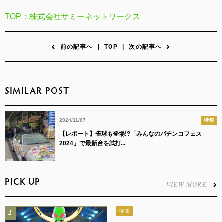
TOP：株式会社サミーネットワークス
前の記事へ
|
TOP
|
次の記事へ
SIMILAR POST
2024/11/07
特集
【レポート】雀球も登場!?「みんなのパチンコフェス
2024」で最新台を試打...
PICK UP
VIEW MORE
特集
1