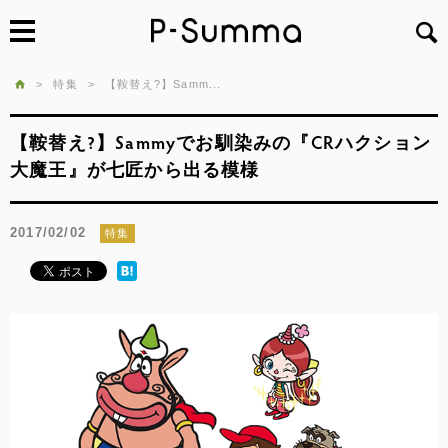
>
特集
>
【鞍替え?】Samm...
【鞍替え?】Sammyでお馴染みの『CRハクション
大魔王』が七匠から出る模様
2017/02/02
特集