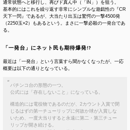
通常状態へと移行し、再びド真ん中（「IN」）を狙う。
基本的にはこれを繰り返す非常にシンプルな遊戯性の『CR
天下一閃』であるが、大当たり出玉は驚愕の一撃4500発
（2250玉×2）もあるという。まさに一撃必殺の一発台であ
る。
「一発台」にネット民も期待爆発!?
最近は「一発台」という言葉すら聞かなくなったが、一応
概要は以下の通りとなっている。
パチンコ台の形態の一つ。
公式には「存在しないこと」になっている。
構造的には電役物であるのだが、2カウント入賞で閉
じるはずの第一チューリップに何故か球が入賞しな
いため、一度大当りすると永遠に第二・第三チュー
リップが開き続ける。