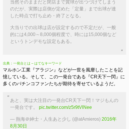
当然そのままだと閉店まで賞球が出つづけてしまう
のだが、実際は店側が定めた「定量」まで出球が達
した時点で打ち止め・終了となる。
大当りでの出球は店が設定するので不定だが、一般
的には4,000～8,000個程度で、時には15,000個など
というトンデモな設定もある。
出典：一発台とは – はてなキーワード
マルホン工業『アラジン』などが一世を風靡したことを記
憶している。そして、この一発台である『CR天下一閃』に
多くのパチンコファンたちが期待を寄せているようだ。
あと、実は大注目の一発台CR天下一閃！マジもんの
一発台です。
pic.twitter.com/z5r9tVlNee
— 熱海＠紳士・人生あと少し (@atAmieros)
2016年
8月30日