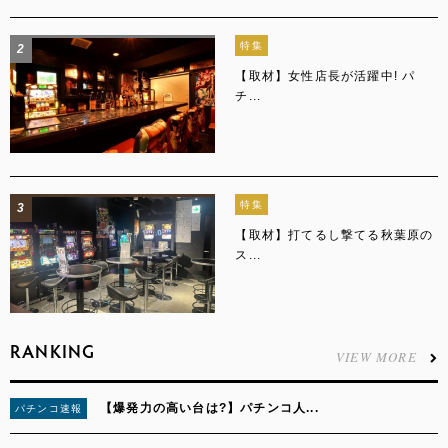
特集
2
【取材】女性店長が活躍中! パ
チ...
特集
3
【取材】打てるし撃てる秋葉原の
ス...
RANKING
VIEW MORE
【爆発力の高い台は?】パチンコ人...
パチンコ速報
1