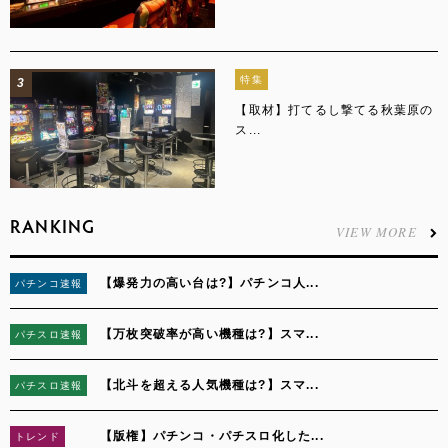
特集
3
【取材】打てるし撃てる秋葉原の
ス...
RANKING
VIEW MORE
【爆発力の高い台は?】パチンコ人...
パチンコ速報
1
【万枚突破率が高い機種は?】スマ...
パチスロ速報
2
【北斗を超える人気機種は?】スマ...
パチスロ速報
3
【版権】パチンコ・パチスロ化した...
トレンド
4