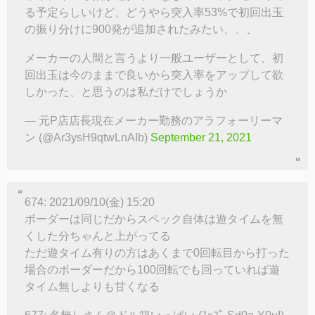
る予定らしいけど、どうやら突入率53%で初回出玉
の振り分けに900発が追加されたみたい、、、
メーカーの人間と言うより一般ユーザーとして、初
回出玉は今のままで良いから突入率をアップして欲
しかった、と思うのは私だけでしょうか
— 元P店店長現在メーカー勤務のアラフォーリーマ
ン (@Ar3ysH9qtwLnAIb)
September 21, 2021
674: 2021/09/10(金) 15:20
ボーダーは同じだからスペック自体は遊タイムを無
くした分ちゃんと上がってる
ただ遊タイム有りの方はあくまで0回転目から打った
場合のボーダーだから100回転でも回っていれば遊
タイム無しよりも甘くなる