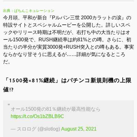
出典：ぱちんこキュレーション
今月頭、平和が新台『Pルパン三世 2000カラットの涙』の
特設サイトとスペシャルムービーを公開した。詳しいスペ
ックやリリース時期は不明だが、右打ち中の大当たりはオ
ール1500発で、RUSH継続率は約81%との噂。さらに、初
当たりの半分が実質3000発+RUSH突入との噂もある。事実
ならかなり甘そうに思えるが……詳細が気になるところ
だ。
「1500発×81%継続」はパチンコ新規則機の上限
値!?
オール1500発の81％継続が最高性能なら
https://t.co/Os1bZBLB9C
— スロログ (@slotlog)
August 25, 2021