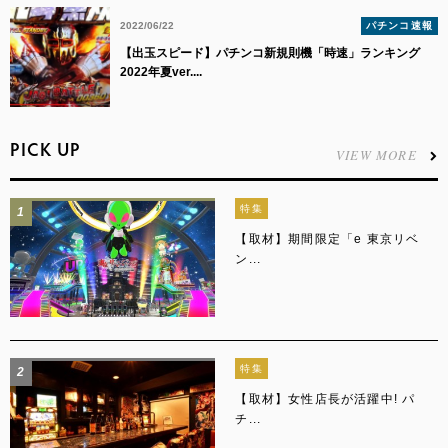
2022/06/22
パチンコ速報
【出玉スピード】パチンコ新規則機「時速」ランキング
2022年夏ver....
PICK UP
VIEW MORE
特集
1
【取材】期間限定「e 東京リベ
ン...
特集
2
【取材】女性店長が活躍中! パ
チ...