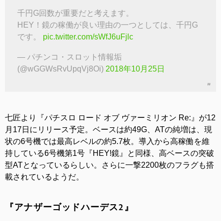
千円G回数が重要だと考えます。
HEY！鏡の稼働が良い理由の一つとしては、千円G
です。
pic.twitter.com/sWfJ6uFjlc
— パチンコ・スロット情報垢
(@wGGWsRvUpqVj8Oi)
2018年10月25日
七匠より『パチスロ ロード オブ ヴァーミリオン Re:』が12
月17日にリリース予定。ベースは約49G、ATの純増は、現
状の6号機では最高レベルの約5.7枚。導入から高稼働を維
持している6号機第1号『HEY!鏡』と同様、高ベースの突破
型ATとなっているらしい。さらに一撃2200枚のフラグも搭
載されているようだ。
『アナザーゴッドハーデス2』