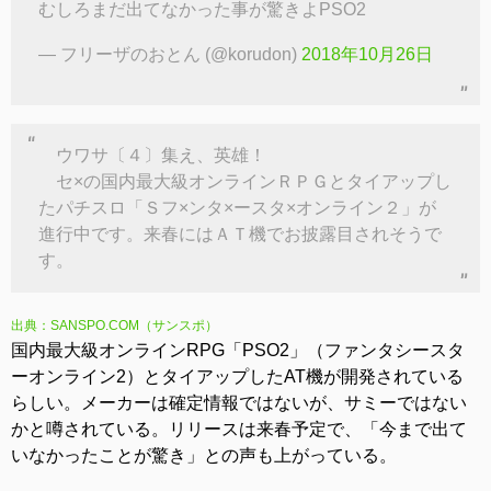
むしろまだ出てなかった事が驚きよPSO2
— フリーザのおとん (@korudon)
2018年10月26日
ウワサ〔４〕集え、英雄！
セ×の国内最大級オンラインＲＰＧとタイアップし
たパチスロ「Ｓフ×ンタ×ースタ×オンライン２」が
進行中です。来春にはＡＴ機でお披露目されそうで
す。
出典：SANSPO.COM（サンスポ）
国内最大級オンラインRPG「PSO2」（ファンタシースタ
ーオンライン2）とタイアップしたAT機が開発されている
らしい。メーカーは確定情報ではないが、サミーではない
かと噂されている。リリースは来春予定で、「今まで出て
いなかったことが驚き」との声も上がっている。