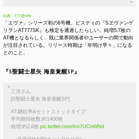
出典：777@nifty
「エヴァ」シリーズ初の6号機、ビスティの『Sヱヴァンゲ
リヲンAT777SK』も検定を通過したらしい。純増5.7枚の
AT機となるらしく、既に業界関係者やユーザーの間で動向
が注目されている。リリース時期は「年明け早々」になる
とのこと。
『S聖闘士星矢 海皇覚醒SP』
三洋さん
[S聖闘士星矢 海皇覚醒SP]
AT:継続率&セットストックタイプ
平均期待枚数:約1400枚
純増:約2.8枚
pic.twitter.com/Ani7UCnWNd