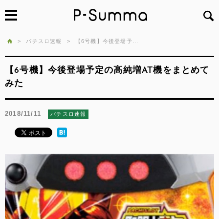
>
パチスロ速報
>
【6号機】今後登場予...
【6号機】今後登場予定の高純増AT機をまとめて
みた
2018/11/11
パチスロ速報