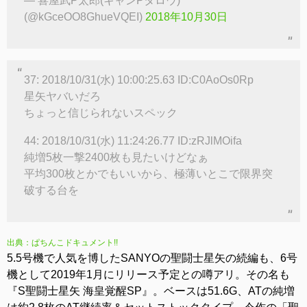
— 喜屋武P太郎(キャンPタロウ)
(@kGceOO8GhueVQEI)
2018年10月30日
37: 2018/10/31(水) 10:00:25.63 ID:C0AoOs0Rp
星矢ヤバいだろ
ちょっと信じられないスペック
44: 2018/10/31(水) 11:24:26.77 ID:zRJlMOifa
純増5枚一撃2400枚も見たいけどなぁ
平均300枚とかでもいいから、極薄いとこで限界突
破する台を
出典：ぱちんこドキュメント!!
5.5号機で人気を博したSANYOの聖闘士星矢の続編も、6号
機として2019年1月にリリース予定との噂アリ。その名も
『S聖闘士星矢 海皇覚醒SP』。ベースは51.6G、ATの純増