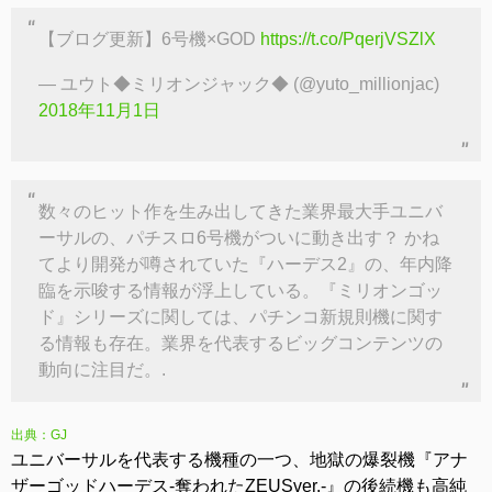
【ブログ更新】6号機×GOD
https://t.co/PqerjVSZlX
— ユウト◆ミリオンジャック◆ (@yuto_millionjac)
2018年11月1日
数々のヒット作を生み出してきた業界最大手ユニバ
ーサルの、パチスロ6号機がついに動き出す？ かね
てより開発が噂されていた『ハーデス2』の、年内降
臨を示唆する情報が浮上している。『ミリオンゴッ
ド』シリーズに関しては、パチンコ新規則機に関す
る情報も存在。業界を代表するビッグコンテンツの
動向に注目だ。.
出典：GJ
ユニバーサルを代表する機種の一つ、地獄の爆裂機『アナ
ザーゴッドハーデス‐奪われたZEUSver.‐』の後続機も高純