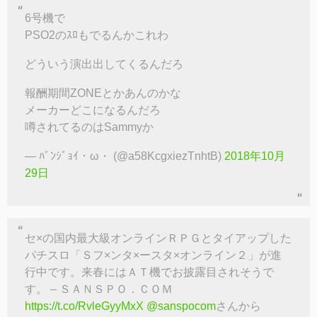
6号機で
PSO2のｽﾛもでるんかこれわ
どういう演出出してくるんだろ
報酬期間ZONEとかあんのかな
メーカーどこになるんだろ
噂されてるのはSammyか
— ﾊﾞﾝｼﾞｮｲ・ω・ (@a58KcgxiezTnhtB)
2018年10月
29日
セ×の国内最大級オンラインＲＰＧとタイアップした
パチスロ「Ｓフ×ンタ×ースタ×オンライン２」が進
行中です。来春にはＡＴ機でお披露目されそうで
す。 – ＳＡＮＳＰＯ．ＣＯＭ
https://t.co/RvleGyyMxX
@sanspocom
さんから