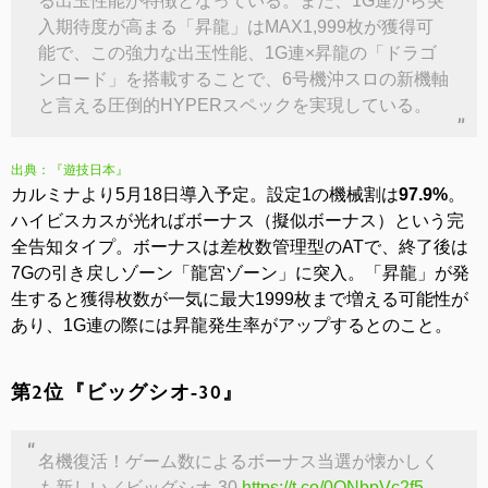
る出玉性能が特徴となっている。また、1G連から突
入期待度が高まる「昇龍」はMAX1,999枚が獲得可
能で、この強力な出玉性能、1G連×昇龍の「ドラゴ
ンロード」を搭載することで、6号機沖スロの新機軸
と言える圧倒的HYPERスペックを実現している。
出典：『遊技日本』
カルミナより5月18日導入予定。設定1の機械割は
97.9%
。
ハイビスカスが光ればボーナス（擬似ボーナス）という完
全告知タイプ。ボーナスは差枚数管理型のATで、終了後は
7Gの引き戻しゾーン「龍宮ゾーン」に突入。「昇龍」が発
生すると獲得枚数が一気に最大1999枚まで増える可能性が
あり、1G連の際には昇龍発生率がアップするとのこと。
第2位『ビッグシオ-30』
名機復活！ゲーム数によるボーナス当選が懐かしく
も新しい／ビッグシオ-30
https://t.co/0ONbpVc2f5