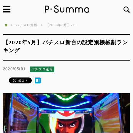
>
パチスロ速報
>
【2020年5月】パ...
【2020年5月】パチスロ新台の設定別機械割ラン
キング
2020/05/01
パチスロ速報