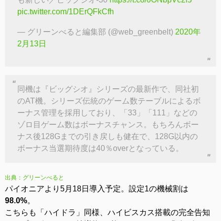
pic.twitter.com/1DErQFkCfh
— グリーンべると編集部 (@web_greenbelt)
2020年
2月13日
同機は『ビッグシオ』シリーズの最新作で、同社初
のAT機。シリーズ伝統のゲーム数テーブルによるボ
ーナス管理を採用しており、「33」「111」などの
ゾロ目ゲーム数はボーナスチャンス。もちろんボー
ナス後128Gまでの引き戻しも健在で、128G以内の
ボーナス当選期待度は40％overとなっている。
出典：グリーンべると
パイオニアより5月18日導入予定。設定1の機械割は
98.0%
。
こちらも「ハイドラ」同様、ハイビスカス搭載の完全告知