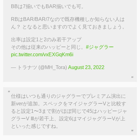
BBは7揃いでもBAR揃いでも可。
RBはBAR/BAR/7なので既存機種しか知らない人は
ん？ となると思いますのでよく見ておきましょう。
出率は設定1と2のみ若干アップ
その他は従来のハッピーと同じ。
#ジャグラー
pic.twitter.com/vxEXGqKm6i
— トラナツ (@MH_Tora)
August 23, 2022
仕様はいつも通りのジャグラーでプレミアム演出に
新verが追加。スペックをマイジャグラーVと比較す
ると設定1〜3まで割がほぼ同じで45はハッピージャ
グラーV Ⅲが若干上、設定6はマイジャグラーVが上
といった感じですね。