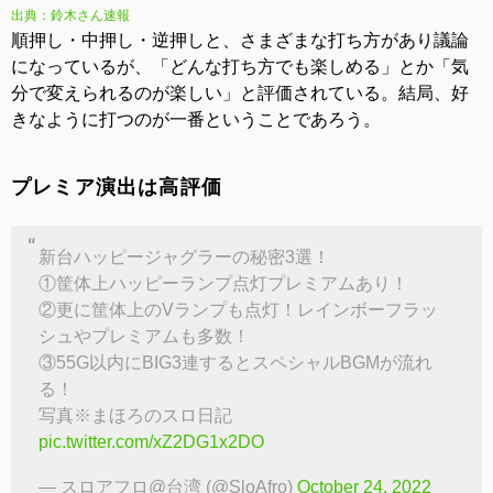
出典：鈴木さん速報
順押し・中押し・逆押しと、さまざまな打ち方があり議論
になっているが、「どんな打ち方でも楽しめる」とか「気
分で変えられるのが楽しい」と評価されている。結局、好
きなように打つのが一番ということであろう。
プレミア演出は高評価
新台ハッピージャグラーの秘密3選！
①筐体上ハッピーランプ点灯プレミアムあり！
②更に筐体上のVランプも点灯！レインボーフラッ
シュやプレミアムも多数！
③55G以内にBIG3連するとスペシャルBGMが流れ
る！
写真※まほろのスロ日記
pic.twitter.com/xZ2DG1x2DO
— スロアフロ@台湾 (@SloAfro)
October 24, 2022