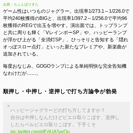
出典：ちょんぼりすた
ゲーム性はいつものジャグラー。出現率1/273.1～1/226.0で
平均240枚獲得のBIGと、出現率1/397.2～1/256.0で平均96
枚獲得のREGで出玉を増やす。演出面では、トップランプ
と共に周りも輝く「VレインボーSP」や、ハッピーランプ
が浮かび上がる「全消灯SP」、ひっそりと告知する「隠れ
オっぽスロー点灯」といった新たなプレミアや、新楽曲が
追加されている。
毎度おなじみ、GOGOランプによる単純明快な完全告知機
なわけだが……。
順押し・中押し・逆押しで打ち方論争が勃発
ハッピージャグラーどの打ち方してますか？
自分は中押しなんだけどピエロ取りこぼす、逆押し
したらベルピエロ取りこぼす。下手くそ
pic.twitter.com/dEdUA5arOu