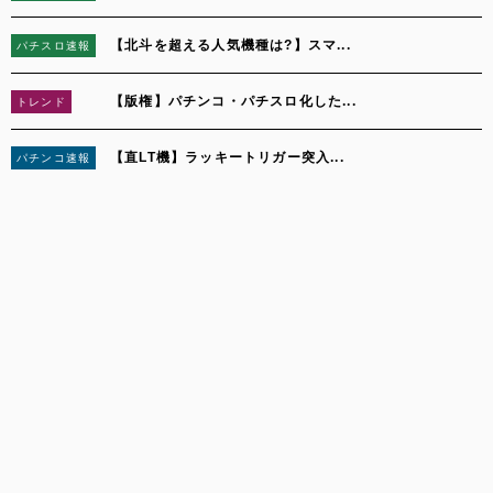
【北斗を超える人気機種は?】スマ...
パチスロ速報
3
【版権】パチンコ・パチスロ化した...
トレンド
4
【直LT機】ラッキートリガー突入...
パチンコ速報
5