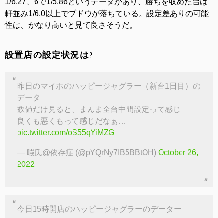
1/6.27、6で1/5.86というデータがあり、勝ちを収めた台は
軒並み1/6.0以上でブドウが落ちている。設定差ありの可能
性は、かなり高いと見て良さそうだ。
設置店の設定状況は?
昨日のマイホのハッピージャグラー（新台1日目）の
データ
数値だけ見ると、まんま全台中間設定って感じ
良くも悪くもって感じだなぁ…
pic.twitter.com/oS55qYiMZG
— 暇氏@依存症 (@pYQrNy7IB5BBtOH)
October 26,
2022
今日15時開店のハッピージャグラーのデーター