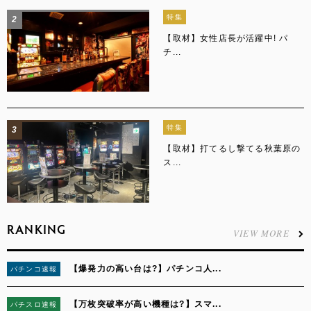
特集
2
【取材】女性店長が活躍中! パ
チ...
特集
3
【取材】打てるし撃てる秋葉原の
ス...
RANKING
VIEW MORE
【爆発力の高い台は?】パチンコ人...
パチンコ速報
1
【万枚突破率が高い機種は?】スマ...
パチスロ速報
2