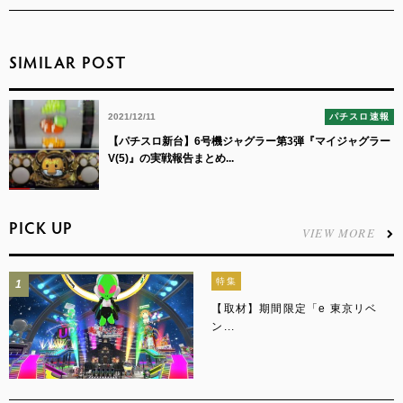
SIMILAR POST
2021/12/11
パチスロ速報
【パチスロ新台】6号機ジャグラー第3弾『マイジャグラー
V(5)』の実戦報告まとめ...
PICK UP
VIEW MORE
特集
1
【取材】期間限定「e 東京リベ
ン...