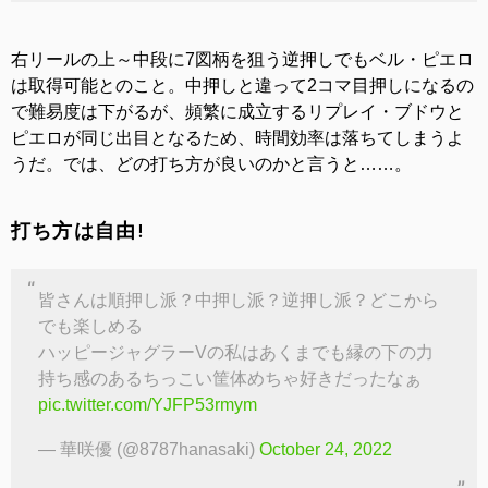
右リールの上～中段に7図柄を狙う逆押しでもベル・ピエロ
は取得可能とのこと。中押しと違って2コマ目押しになるの
で難易度は下がるが、頻繁に成立するリプレイ・ブドウと
ピエロが同じ出目となるため、時間効率は落ちてしまうよ
うだ。では、どの打ち方が良いのかと言うと……。
打ち方は自由!
皆さんは順押し派？中押し派？逆押し派？どこから
でも楽しめる
ハッピージャグラーVの私はあくまでも縁の下の力
持ち感のあるちっこい筐体めちゃ好きだったなぁ
pic.twitter.com/YJFP53rmym
— 華咲優 (@8787hanasaki)
October 24, 2022