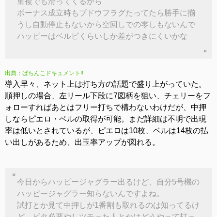
重複でも滑ってくるから
ボーナス成立時もブドウフラグたってたら勝手に揃
うし自動停止もないから空回しでの零しもないんで
ハッピーはベルピくらいしか差がつきにくいかな
出典：ぱちんこドキュメント!!
導入早々、ネット上は打ち方の話題で盛り上がっていた。
順押しの場合、左リール下段に7図柄を狙い、チェリーをフ
ォローすればあとはフリー打ちで構わないわけだが、中押
しならピエロ・ベルの取得が可能。まだ詳細は不明で出現
率は低いとされているが、ピエロは10枚、ベルは14枚の払
い出しがあるため、出玉率アップが図れる。
今日からハッピージャグラー出るけど、自分5号機の
ハッピージャグラー知らないんですよね。
試打とか見て中押しが1番割も取れるのは知ってるけ
ど、ビタ必要やしツモった人とかはどうやって打っ