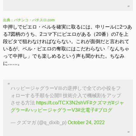
出典：パチンコ・パチスロ.com
中押しでピエロ・ベルを確実に取るには、中リールに2つあ
る7図柄のうち、2コマ下にピエロがある（20番）の7を上
段ビタで狙わなければならない。これが面倒だと言われて
いるが、ベル・ピエロの奪取にはこだわらない「なんちゃ
って中押し」でも楽しめるという声も聞かれた。ちなみ
に……。
ハッピージャグラーVⅢの逆押しで全ての小役をフ
ォローする手順を公開!! 技術介入で機械割をアップ
させる方法
https://t.co/TCX3N2shVF
#クズマガ
#ジャ
グラー
#ハッピージャグラーV3
#北電子
#ブログ
— クズマガ (@q_dixib_p)
October 24, 2022