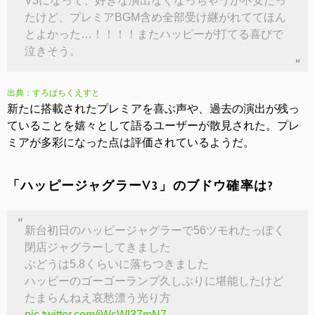
V3になって、好きな演出なくなっちゃうか不安だっ
たけど、プレミアBGM含め全部受け継がれててほん
とよかった…！！！！またハッピーが打てる喜びで
泣きそう。
出典：すろぱちくえすと
新たに搭載されたプレミアを喜ぶ声や、過去の演出が残っ
ていることを嬉々として語るユーザーが散見された。プレ
ミアが多彩になった点は評価されているようだ。
「ハッピージャグラーV3」のブドウ確率は?
新台初日のハッピージャグラーで56ツモれたっぽく
閉店ジャグラーしてきました
ぶどうは5.8くらいに落ちつきました
ハッピーのゴーゴーランプ久しぶりに堪能したけど
たまらんねえ哀愁漂う光り方
pic.twitter.com/jWsWI37mN7