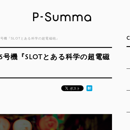
5号機『SLOTとある科学の超電磁砲』
.5号機『SLOTとある科学の超電磁