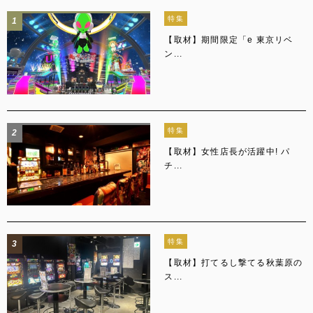
特集
1
【取材】期間限定「e 東京リベ
ン...
特集
2
【取材】女性店長が活躍中! パ
チ...
特集
3
【取材】打てるし撃てる秋葉原の
ス...