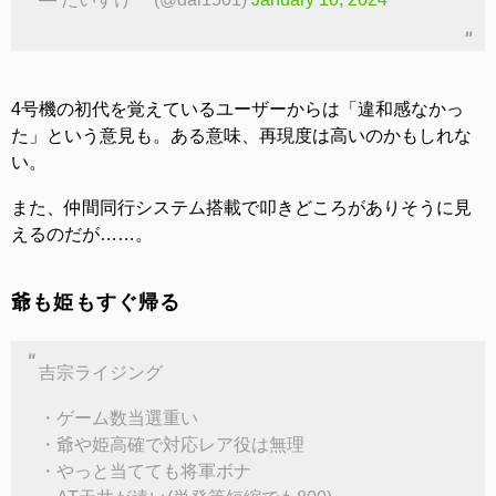
4号機の初代を覚えているユーザーからは「違和感なかっ
た」という意見も。ある意味、再現度は高いのかもしれな
い。
また、仲間同行システム搭載で叩きどころがありそうに見
えるのだが……。
爺も姫もすぐ帰る
吉宗ライジング
・ゲーム数当選重い
・爺や姫高確で対応レア役は無理
・やっと当てても将軍ボナ