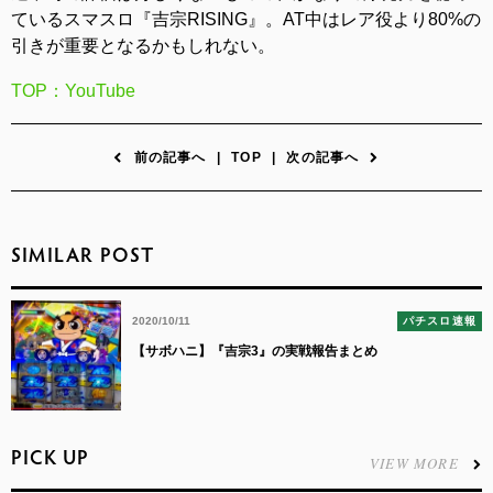
ているスマスロ『吉宗RISING』。AT中はレア役より80%の
引きが重要となるかもしれない。
TOP：YouTube
前の記事へ
|
TOP
|
次の記事へ
SIMILAR POST
2020/10/11
パチスロ速報
【サボハニ】『吉宗3』の実戦報告まとめ
PICK UP
VIEW MORE