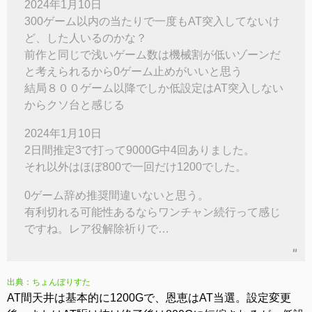
2024年1月10日
300ゲーム以内の当たりで一度もAT突入してないけ
ど、した人いるのかな？
前作と同じで浅いゲーム数は機械割が低いゾーンだ
と考えられるから0ゲーム止めがいいと思う
結局８００ゲーム以降でしか低設定はAT突入しない
からクソ台と感じる
2024年1月10日
2日間推定3で打って9000G中4回ありました。
それ以外はほぼ800で一回だけ1200でした。
0ゲーム辞め推奨間違いないと思う。
有利切れる可能性あるならワンチャン続行って感じ
ですね。レア役解除祈りで…
出典：ちょんぼりすた
AT間天井は基本的に1200Gで、恩恵はAT当選。設定変更