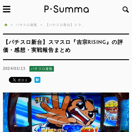
>
パチスロ速報
>
【パチスロ新台】スマ...
【パチスロ新台】スマスロ『吉宗RISING』の評
価・感想・実戦報告まとめ
2024/01/13
パチスロ速報