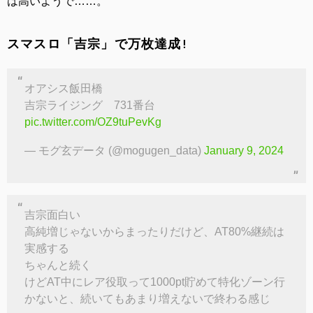
は高いようで……。
スマスロ「吉宗」で万枚達成!
オアシス飯田橋
吉宗ライジング 731番台
pic.twitter.com/OZ9tuPevKg
— モグ玄データ (@mogugen_data)
January 9, 2024
吉宗面白い
高純増じゃないからまったりだけど、AT80%継続は
実感する
ちゃんと続く
けどAT中にレア役取って1000pt貯めて特化ゾーン行
かないと、続いてもあまり増えないで終わる感じ