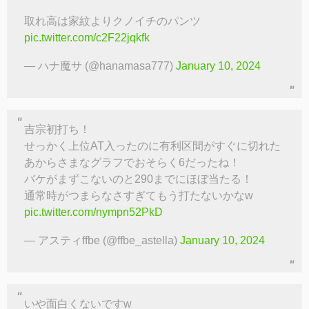
取れ高は家紋よりクノイチのパンツ
pic.twitter.com/c2F22jqkfk
— ハナ魔サ (@hanamasa777)
January 10, 2024
吉宗初打ち！
せっかく上位AT入ったのに有利区間がすぐに切れた
あからさまなグラフでおそらく6だったね！
バケがまずこないのと290までにほぼ当たる！
通常時がつまらなさすぎてもう打たないかなw
pic.twitter.com/nympn52PkD
— アスティffbe (@ffbe_astella)
January 10, 2024
いや面白くないですw