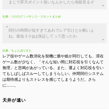
まじで昇天ポイント狙いなんかしたら地獄見るぞ
出典：スロログ｜パチンコ・スロットまとめ
同行の時間が短すぎてあれでレア引けとか酷いよ
ね。最低３０gは保証してって思ったわ
出典：ちょんぼりすた
レア役やゲーム数消化を契機に爺や姫が同行しても、滞在
ゲーム数が少なく、「そんな短い間に対応役を引くなんて
無理」と悲鳴があがっている。また、運よく対応役を引い
てもしばしばスルーしてしまうらしい。仲間同行システム
は期待感よりもストレスを感じてしまうようだ。さら
に……。
天井が遠い