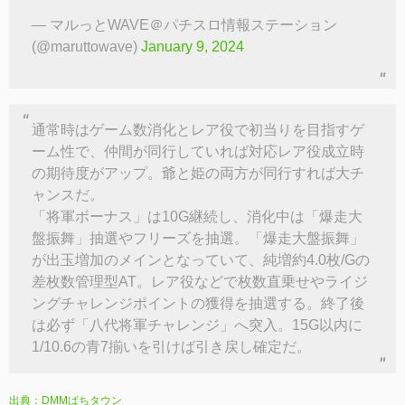
— マルっとWAVE＠パチスロ情報ステーション
(@maruttowave)
January 9, 2024
通常時はゲーム数消化とレア役で初当りを目指すゲ
ーム性で、仲間が同行していれば対応レア役成立時
の期待度がアップ。爺と姫の両方が同行すれば大チ
ャンスだ。
「将軍ボーナス」は10G継続し、消化中は「爆走大
盤振舞」抽選やフリーズを抽選。「爆走大盤振舞」
が出玉増加のメインとなっていて、純増約4.0枚/Gの
差枚数管理型AT。レア役などで枚数直乗せやライジ
ングチャレンジポイントの獲得を抽選する。終了後
は必ず「八代将軍チャレンジ」へ突入。15G以内に
1/10.6の青7揃いを引けば引き戻し確定だ。
出典：DMMぱちタウン