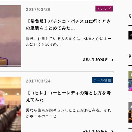
トレンド
2017/03/26
S
【勝負服】パチンコ・パチスロに行くとき
の服装をまとめてみた...
普段、仕事している人の多くは、休日とかにホー
ルに行くと思うの...
P
READ MORE
READ MORE
ホール情報
2017/03/24
【コヒレ】コーヒーレディの落とし方を考
えてみた
男なら誰もが胸キュンしたことがある存在。それ
がホールのコーヒ...
READ MORE
READ MORE