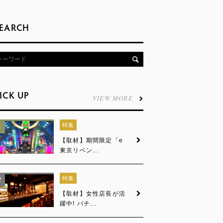
EARCH
ICK UP
VIEW MORE
特集
1
【取材】期間限定「e
東京リベン...
特集
2
【取材】女性店長が活
躍中! パチ...