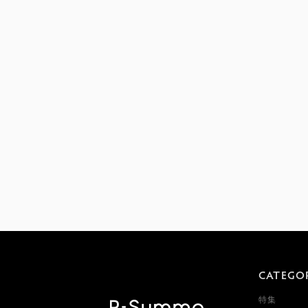
CATEGO
特集