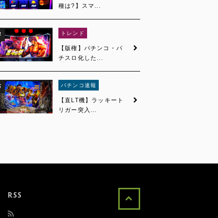
種は?】スマ...
トレンド
4
【版権】パチンコ・パ
チスロ化した...
パチンコ速報
5
【直LT機】ラッキート
リガー突入...
RSS