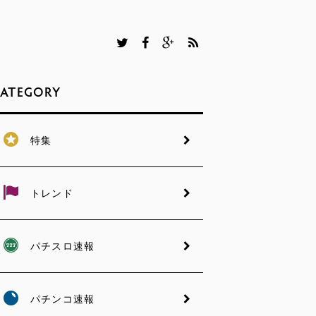
CATEGORY
特集
トレンド
パチスロ速報
パチンコ速報