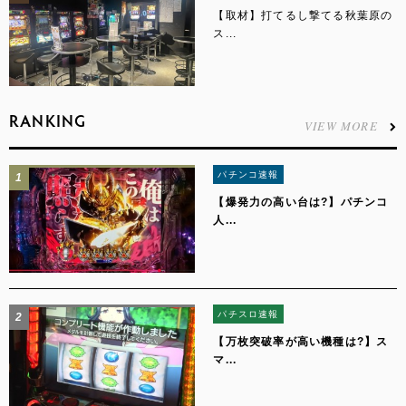
【取材】打てるし撃てる秋葉原の
ス...
RANKING
VIEW MORE
パチンコ速報
1
【爆発力の高い台は?】パチンコ
人...
パチスロ速報
2
【万枚突破率が高い機種は?】ス
マ...