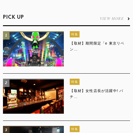
PICK UP
VIEW MORE
特集
1
【取材】期間限定「e 東京リベ
ン...
特集
2
【取材】女性店長が活躍中! パ
チ...
特集
3