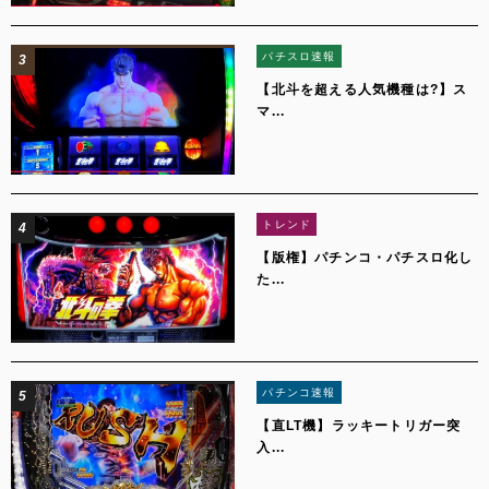
パチスロ速報
3
【北斗を超える人気機種は?】ス
マ...
トレンド
4
【版権】パチンコ・パチスロ化し
た...
パチンコ速報
5
【直LT機】ラッキートリガー突
入...