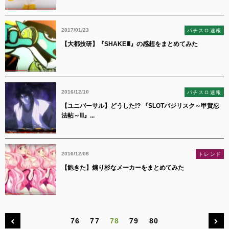
2017/01/23
パチスロ速報
【大都技研】『SHAKEⅢ』の感想をまとめてみた
2016/12/10
パチスロ速報
【ユニバーサル】どうした!? 『SLOTバジリスク～甲賀忍
法帖～Ⅲ』...
2016/12/08
トレンド
【飽きた】煽り杉なメーカーをまとめてみた
76
77
78
79
80