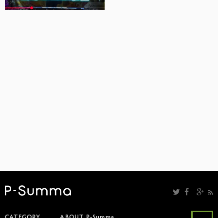
CATEGORY
ABOUT P-Summa