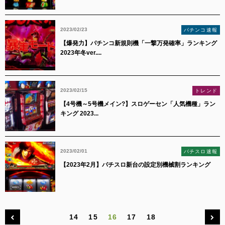
2023/02/23
パチンコ速報
【爆発力】パチンコ新規則機「一撃万発確率」ランキング
2023年冬ver....
2023/02/15
トレンド
【4号機～5号機メイン?】スロゲーセン「人気機種」ラン
キング 2023...
2023/02/01
パチスロ速報
【2023年2月】パチスロ新台の設定別機械割ランキング
14
15
16
17
18