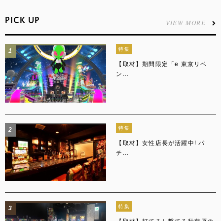
PICK UP
VIEW MORE
特集
1
【取材】期間限定「e 東京リベ
ン...
特集
2
【取材】女性店長が活躍中! パ
チ...
特集
3