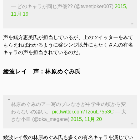
— どのキャラが同じ声優?? (@tweetjoker007)
2015,
11月 19
声を緒方恵美氏が担当しているが、上のツイッターをみて
もらえればわかるように碇シンジ以外にもたくさんの有名
キャラの声を担当されているのだ。
綾波レイ 声：林原めぐみ氏
林原めぐみのアー写のブレなさが中学生の頃から変
わらないの凄い。
pic.twitter.com/TzouL7553C
— 大
きな小皿 (@oka_megane)
2015, 11月 20
綾波レイ役の林原めぐみ氏も多くの有名キャラを演じてい