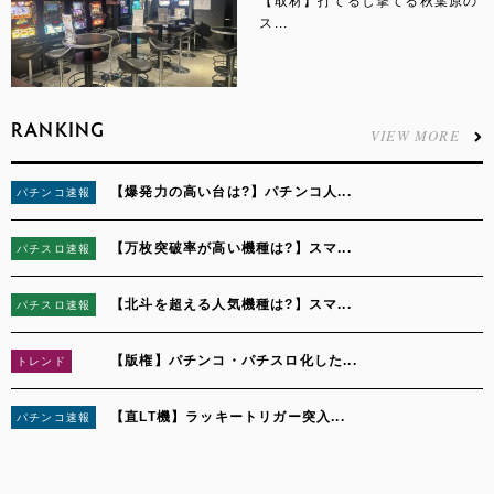
【取材】打てるし撃てる秋葉原の
ス...
RANKING
VIEW MORE
【爆発力の高い台は?】パチンコ人...
パチンコ速報
1
【万枚突破率が高い機種は?】スマ...
パチスロ速報
2
【北斗を超える人気機種は?】スマ...
パチスロ速報
3
【版権】パチンコ・パチスロ化した...
トレンド
4
【直LT機】ラッキートリガー突入...
パチンコ速報
5