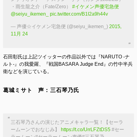
・雨生龍之介（Fate/Zero）
#イケメン声優宅急便
@seiyu_ikemen_
pic.twitter.com/B1I2a9h44v
— 声優☆イケメン宅急便 (@seiyu_ikemen_)
2015,
11月 24
石田彰氏は上記ツイッターの作品以外では『NARUTO -ナ
ルト-』の我愛羅、『戦国BASARA Judge End』の竹中半兵
衛などを演じている。
葛城ミサト 声：三石琴乃氏
三石琴乃さんの演じたアニメキャラ一覧！【セーラ
ームーンでおなじみ】
https://t.co/UrrLFZtDS5
#セー
ラームーン#セーラームーン声優#三石琴乃