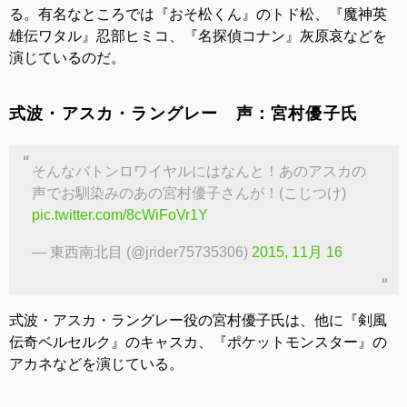
る。有名なところでは『おそ松くん』のトド松、『魔神英
雄伝ワタル』忍部ヒミコ、『名探偵コナン』灰原哀などを
演じているのだ。
式波・アスカ・ラングレー 声：宮村優子氏
そんなバトンロワイヤルにはなんと！あのアスカの
声でお馴染みのあの宮村優子さんが！(こじつけ)
pic.twitter.com/8cWiFoVr1Y
— 東西南北目 (@jrider75735306)
2015, 11月 16
式波・アスカ・ラングレー役の宮村優子氏は、他に『剣風
伝奇ベルセルク』のキャスカ、『ポケットモンスター』の
アカネなどを演じている。