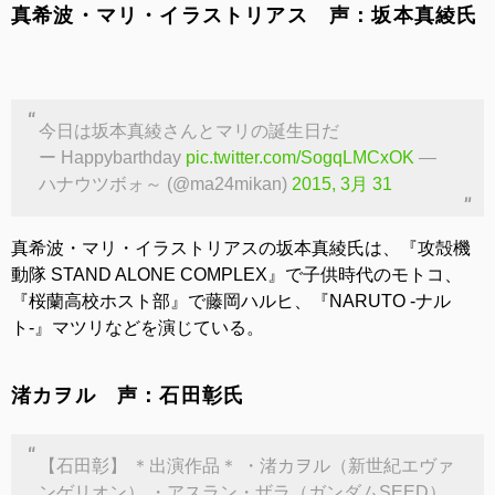
真希波・マリ・イラストリアス 声：坂本真綾氏
今日は坂本真綾さんとマリの誕生日だ
ー Happybarthday
pic.twitter.com/SogqLMCxOK
—
ハナウツボォ～ (@ma24mikan)
2015, 3月 31
真希波・マリ・イラストリアスの坂本真綾氏は、『攻殻機
動隊 STAND ALONE COMPLEX』で子供時代のモトコ、
『桜蘭高校ホスト部』で藤岡ハルヒ、『NARUTO -ナル
ト-』マツリなどを演じている。
渚カヲル 声：石田彰氏
【石田彰】 ＊出演作品＊ ・渚カヲル（新世紀エヴァ
ンゲリオン） ・アスラン・ザラ（ガンダムSEED）