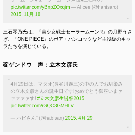
pic.twitter.com/yBnpZOxqim
— Alicee (@hanisaro)
2015, 11月 18
三石琴乃氏は、『美少女戦士セーラームーンR』の月野うさ
ぎ、『ONE PIECE』のボア・ハンコックなど主役級のキャ
ラたちを演じている。
碇ゲンドウ 声：立木文彦氏
4月29日は、マダオ(長谷川泰三)の中の人でお馴染み
の立木文彦さんの誕生日です!おめでとう御座いまァ
ァァァァす!
#立木文彦生誕祭2015
pic.twitter.com/rGQC3GMHLV
— ハビさん° (@habisan)
2015, 4月 29