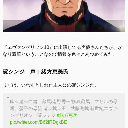
『ヱヴァンゲリヲン10』に出演してる声優さんたちが、か
なり豪華ということなので情報を色々とあつめてみた。
碇シンジ 声：緒方恵美氏
まずは、いわずとしれた主人公の碇シンジだ。
幽☆遊☆白書 蔵馬/南野秀一/妖狐蔵馬、マサルの母
親、螢子の母親 遊☆戯☆王 武藤遊戯 新世紀エヴァ
ンゲリオン 碇シンジ
#緒方恵美
pic.twitter.com/B62lRDgkBE