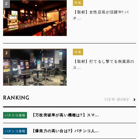
特集
2
【取材】女性店長が活躍中! パ
チ...
特集
3
【取材】打てるし撃てる秋葉原の
ス...
RANKING
VIEW MORE
【万枚突破率が高い機種は?】スマ...
パチスロ速報
1
【爆発力の高い台は?】パチンコ人...
パチンコ速報
2