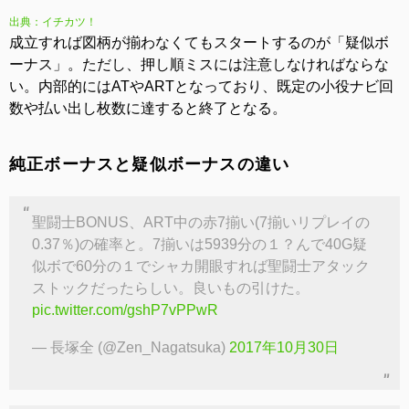
出典：イチカツ！
成立すれば図柄が揃わなくてもスタートするのが「疑似ボ
ーナス」。ただし、押し順ミスには注意しなければならな
い。内部的にはATやARTとなっており、既定の小役ナビ回
数や払い出し枚数に達すると終了となる。
純正ボーナスと疑似ボーナスの違い
聖闘士BONUS、ART中の赤7揃い(7揃いリプレイの
0.37％)の確率と。7揃いは5939分の１？んで40G疑
似ボで60分の１でシャカ開眼すれば聖闘士アタック
ストックだったらしい。良いもの引けた。
pic.twitter.com/gshP7vPPwR
— 長塚全 (@Zen_Nagatsuka)
2017年10月30日