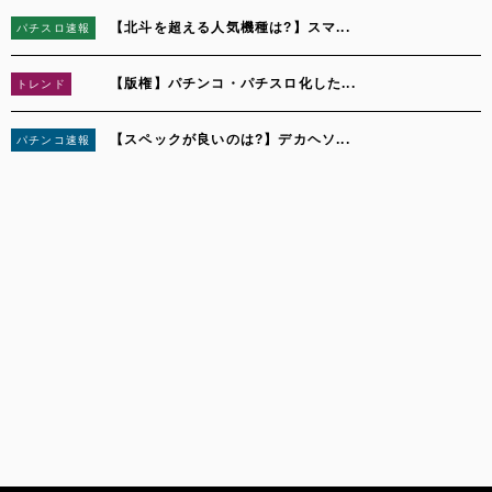
【北斗を超える人気機種は?】スマ...
パチスロ速報
3
【版権】パチンコ・パチスロ化した...
トレンド
4
【スペックが良いのは?】デカヘソ...
パチンコ速報
5