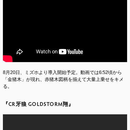
8月20日、ミズホより導入開始予定。動画では6:52頃から
「金猪木」が現れ、赤猪木図柄を揃えて大量上乗せをキメ
る。
『CR牙狼 GOLDSTORM翔』