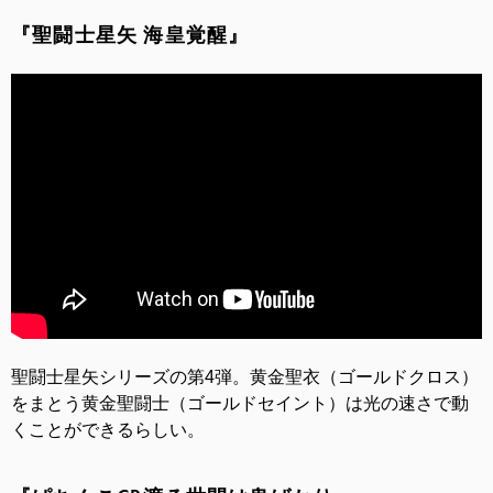
『聖闘士星矢 海皇覚醒』
聖闘士星矢シリーズの第4弾。黄金聖衣（ゴールドクロス）
をまとう黄金聖闘士（ゴールドセイント）は光の速さで動
くことができるらしい。