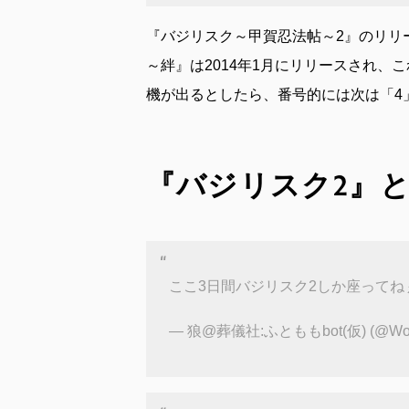
『バジリスク～甲賀忍法帖～2』のリリー
～絆』は2014年1月にリリースされ、
機が出るとしたら、番号的には次は「4
『バジリスク2』
ここ3日間バジリスク2しか座ってね
— 狼@葬儀社:ふとももbot(仮) (@Wolf