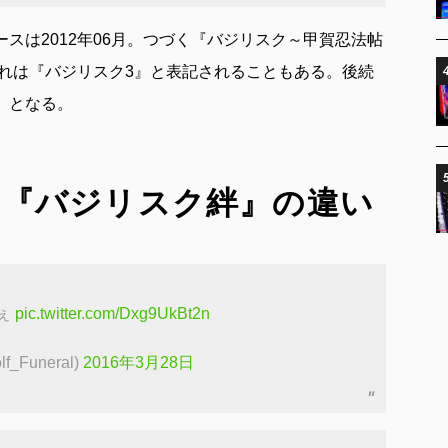
スは2012年06月。つづく『バジリスク～甲賀忍法帖
これは『バジリスク3』と表記されることもある。後続
」となる。
と『バジリスク絆』の違い
ぇ
pic.twitter.com/Dxg9UkBt2n
_Funeral)
2016年3月28日