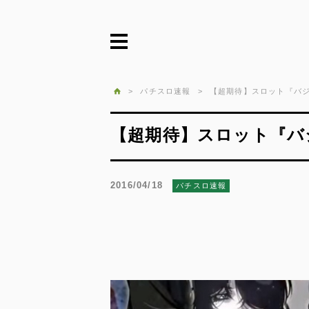
>
パチスロ速報
>
【超期待】スロット『バ
【超期待】スロット『バ
2016/04/18
パチスロ速報