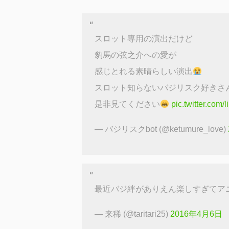
スロット専用の演出だけど
豹馬の弦之介への愛が
感じとれる素晴らしい演出
スロット知らないバジリスク好きさ
是非見てください
pic.twitter.com
— バジリスクbot (@ketumure_love)
最近バジ絆がありえん楽しすぎてアニ
— 来稀 (@taritari25)
2016年4月6日