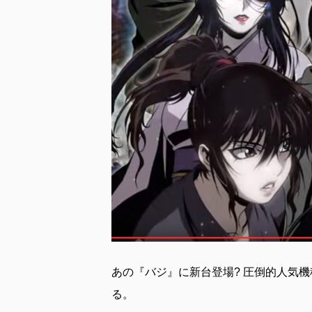
あの『バジ』に新台登場? 圧倒的人気
る。