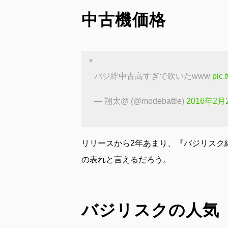
中古機価格
バジ絆中古高すぎで吹いたwww
pic.
— 翔太@ (@modebattle)
2016年2月
リリースから2年あまり、『バジリスク
の表れと言えるだろう。
バジリスクの人気