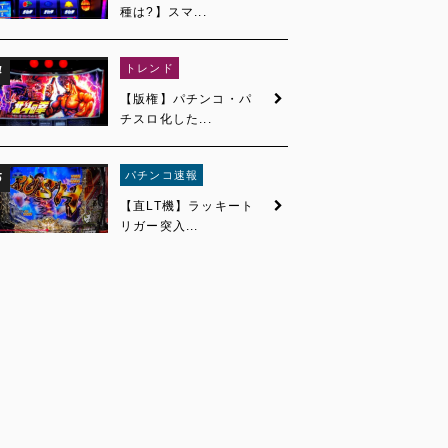
種は?】スマ...
トレンド
4
【版権】パチンコ・パ
チスロ化した...
パチンコ速報
5
【直LT機】ラッキート
リガー突入...