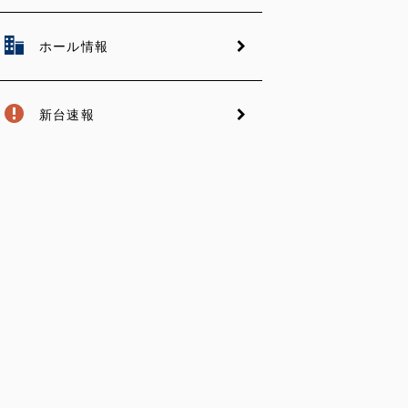
ホール情報
新台速報